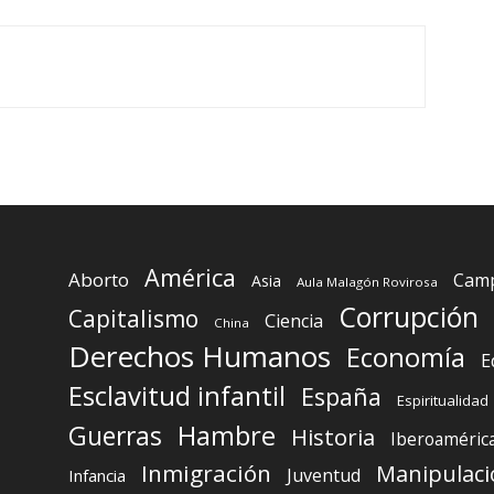
América
Aborto
Camp
Asia
Aula Malagón Rovirosa
Corrupción
Capitalismo
Ciencia
China
Derechos Humanos
Economía
E
Esclavitud infantil
España
Espiritualidad
Guerras
Hambre
Historia
Iberoaméric
Inmigración
Manipulaci
Juventud
Infancia