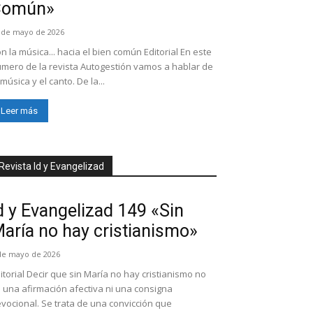
Común»
 de mayo de 2026
n la música... hacia el bien común Editorial En este
mero de la revista Autogestión vamos a hablar de
 música y el canto. De la...
Leer más
Revista Id y Evangelizad
d y Evangelizad 149 «Sin
aría no hay cristianismo»
de mayo de 2026
itorial Decir que sin María no hay cristianismo no
 una afirmación afectiva ni una consigna
vocional. Se trata de una convicción que