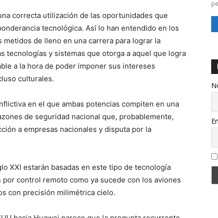
pe
na correcta utilización de las oportunidades que
eponderancia tecnológica. Así lo han entendido en los
metidos de lleno en una carrera para lograr la
as tecnologías y sistemas que otorga a aquel que logra
able a la hora de poder imponer sus intereses
luso culturales.
N
nflictiva en el que ambas potencias compiten en una
razones de seguridad nacional que, probablemente,
Em
ción a empresas nacionales y disputa por la
lo XXI estarán basadas en este tipo de tecnología
s por control remoto como ya sucede con los aviones
os con precisión milimétrica cielo.
EEUU hacia Huawei parece que la pregunta recurrente