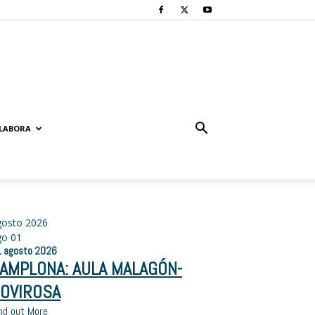
LABORA
gosto 2026
go
01
1
agosto
2026
AMPLONA: AULA MALAGÓN-
OVIROSA
nd out More