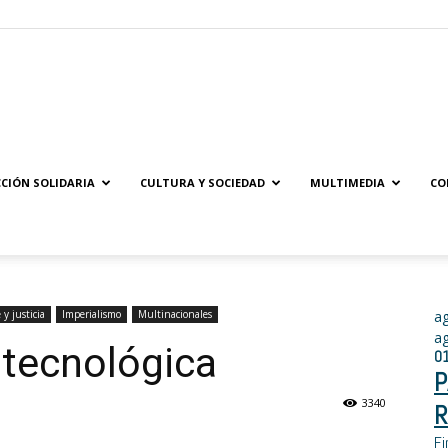
Solidaridad.net
CIÓN SOLIDARIA
CULTURA Y SOCIEDAD
MULTIMEDIA
CO
y justicia
Imperialismo
Multinacionales
a
a
a tecnológica
0
P
3340
R
Fi