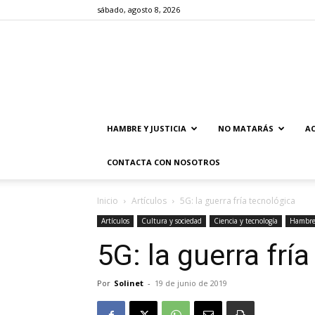
sábado, agosto 8, 2026
HAMBRE Y JUSTICIA
NO MATARÁS
AC
CONTACTA CON NOSOTROS
Inicio
Artículos
5G: la guerra fría tecnológica
Artículos
Cultura y sociedad
Ciencia y tecnología
Hambre 
5G: la guerra frí
Por
Solinet
-
19 de junio de 2019