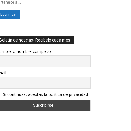
rtenece al...
Leer más
Boletín de noticias- Recíbelo cada mes
ombre o nombre completo
ail
Si continúas, aceptas la política de privacidad