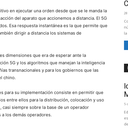
sitivo en ejecutar una orden desde que se le manda la
28
eacción del aparato que accionemos a distancia. El 5G
Co
os. Esa respuesta instantánea es la que permite que
nú
bién dirigir a distancia los sistemas de
la
des dimensiones que era de esperar ante la
ión 5G y los algoritmos que manejan la inteligencia
ñías transnacionales y para los gobiernos que las
l chino.
I
ses para su implementación consiste en permitir que
M
s entre ellos para la distribución, colocación y uso
5 
s, casi siempre sobre la base de un operador
Ed
s a los demás operadores.
es
de