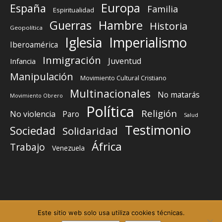
Europa
España
Familia
Espiritualidad
Guerras
Hambre
Historia
Geopolítica
Iglesia
Imperialismo
Iberoamérica
Inmigración
Juventud
Infancia
Manipulación
Movimiento Cultural Cristiano
Multinacionales
No matarás
Movimiento Obrero
Política
Religión
No violencia
Paro
Salud
Testimonio
Sociedad
Solidaridad
África
Trabajo
Venezuela
Este sitio web solo usa utiliza cookies técnicas.
Elemento del menú
Elemento del menú