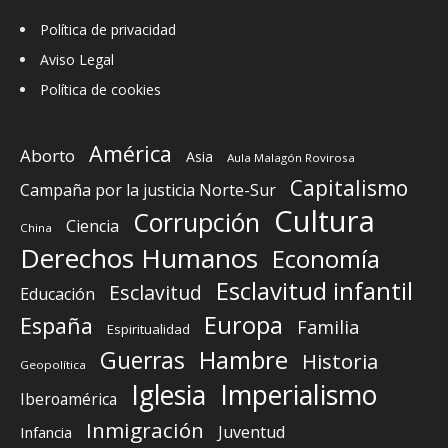
Política de privacidad
Aviso Legal
Política de cookies
América
Aborto
Asia
Aula Malagón Rovirosa
Capitalismo
Campaña por la justicia Norte-Sur
Cultura
Corrupción
Ciencia
China
Derechos Humanos
Economía
Esclavitud infantil
Esclavitud
Educación
Europa
España
Familia
Espiritualidad
Guerras
Hambre
Historia
Geopolítica
Iglesia
Imperialismo
Iberoamérica
Inmigración
Juventud
Infancia