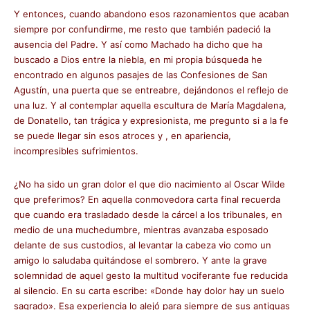
Y entonces, cuando abandono esos razonamientos que acaban
siempre por confundirme, me resto que también padeció la
ausencia del Padre. Y así como Machado ha dicho que ha
buscado a Dios entre la niebla, en mi propia búsqueda he
encontrado en algunos pasajes de las Confesiones de San
Agustín, una puerta que se entreabre, dejándonos el reflejo de
una luz. Y al contemplar aquella escultura de María Magdalena,
de Donatello, tan trágica y expresionista, me pregunto si a la fe
se puede llegar sin esos atroces y , en apariencia,
incompresibles sufrimientos.
¿No ha sido un gran dolor el que dio nacimiento al Oscar Wilde
que preferimos? En aquella conmovedora carta final recuerda
que cuando era trasladado desde la cárcel a los tribunales, en
medio de una muchedumbre, mientras avanzaba esposado
delante de sus custodios, al levantar la cabeza vio como un
amigo lo saludaba quitándose el sombrero. Y ante la grave
solemnidad de aquel gesto la multitud vociferante fue reducida
al silencio. En su carta escribe: «Donde hay dolor hay un suelo
sagrado». Esa experiencia lo alejó para siempre de sus antiguas