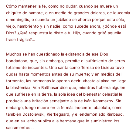
Cómo mantener la fe, como no dudar, cuando se muere un
chiquito de hambre, o en medio de grandes dolores, de leucemia
o meningitis, o cuando un jubilado se ahorca porque esta sólo,
viejo, hambriento y sin nadie, como sucede ahora, ¿dónde está
Dios? ¿Qué respuesta le diste a tu Hijo, cuando gritó aquella
frase trágica?…
Muchos se han cuestionado la existencia de ese Dios
bondadoso, que, sin embargo, permite el sufrimiento de seres
totalmente inocentes. Una santa como Teresa de Lisieux tuvo
dudas hasta momentos antes de su muerte; y en medios del
tormento, las hermanas la oyeron decir: «hasta al alma me llega
la blasfemia». Von Balthasar dice que, mientras hubiera alguien
que sufriese en la tierra, la sola idea del bienestar celestial le
producía una irritación semejante a la de Iván Karamazov. Sin
embargo, luego muere en la fe más inocente, absoluta, como
también Dostoievski, Kierkegaard, y el endemoniado Rimbaud,
que en su lecho suplica a la hermana que le suministren los
sacramentos…