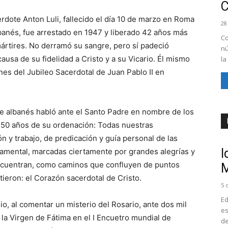
erdote Anton Luli, fallecido el día 10 de marzo en Roma
28
albanés, fue arrestado en 1947 y liberado 42 años más
Co
rtires. No derramó su sangre, pero sí padeció
nú
ausa de su fidelidad a Cristo y a su Vicario. Él mismo
la
nes del Jubileo Sacerdotal de Juan Pablo II en
ote albanés habló ante el Santo Padre en nombre de los
 50 años de su ordenación: Todas nuestras
n y trabajo, de predicación y guía personal de las
I
amental, marcadas ciertamente por grandes alegrías y
encuentran, como caminos que confluyen de puntos
M
tieron: el Corazón sacerdotal de Cristo.
5 
Ed
nio, al comentar un misterio del Rosario, ante dos mil
es
la Virgen de Fátima en el I Encuetro mundial de
de