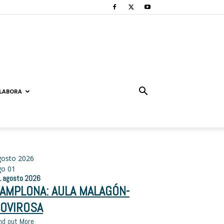
LABORA
gosto 2026
go
01
1
agosto
2026
AMPLONA: AULA MALAGÓN-
OVIROSA
nd out More