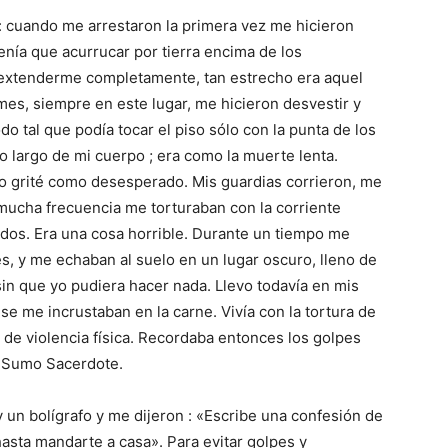
: cuando me arrestaron la primera vez me hicieron
ía que acurrucar por tierra encima de los
 extenderme completamente, tan estrecho era aquel
mes, siempre en este lugar, me hicieron desvestir y
o tal que podía tocar el piso sólo con la punta de los
a lo largo de mi cuerpo ; era como la muerte lenta.
o grité como desesperado. Mis guardias corrieron, me
 mucha frecuencia me torturaban con la corriente
ídos. Era una cosa horrible. Durante un tiempo me
s, y me echaban al suelo en un lugar oscuro, lleno de
n que yo pudiera hacer nada. Llevo todavía en mis
se me incrustaban en la carne. Vivía con la tortura de
e violencia física. Recordaba entonces los golpes
el Sumo Sacerdote.
 un bolígrafo y me dijeron : «Escribe una confesión de
hasta mandarte a casa». Para evitar golpes y