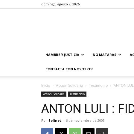
domingo, agosto 9, 2026
HAMBRE Y JUSTICIA
NO MATARÁS
AC
CONTACTA CON NOSOTROS
Inicio
Acción Solidaria
Testimonio
ANTON LULI 
Acción Solidaria
Testimonio
ANTON LULI : FI
Por
Solinet
-
6 de noviembre de 2003