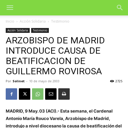
Inicio
Acción Solidaria
Testimonio
Acción Solidaria
Testimonio
ARZOBISPO DE MADRID
INTRODUCE CAUSA DE
BEATIFICACION DE
GUILLERMO ROVIROSA
Por
Solinet
-
10 de mayo de 2003
2725
MADRID, 9 May. 03 (ACI).- Esta semana, el Cardenal
Antonio María Rouco Varela, Arzobispo de Madrid,
introdujo a nivel diocesano la causa de beatificación del