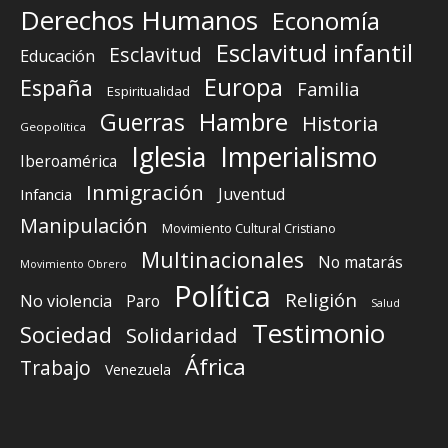
Derechos Humanos
Economía
Esclavitud infantil
Esclavitud
Educación
Europa
España
Familia
Espiritualidad
Guerras
Hambre
Historia
Geopolítica
Iglesia
Imperialismo
Iberoamérica
Inmigración
Juventud
Infancia
Manipulación
Movimiento Cultural Cristiano
Multinacionales
No matarás
Movimiento Obrero
Política
Religión
No violencia
Paro
Salud
Testimonio
Sociedad
Solidaridad
África
Trabajo
Venezuela