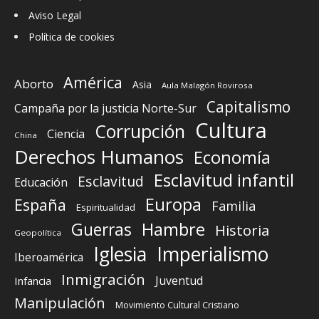
Aviso Legal
Política de cookies
América
Aborto
Asia
Aula Malagón Rovirosa
Capitalismo
Campaña por la justicia Norte-Sur
Cultura
Corrupción
Ciencia
China
Derechos Humanos
Economía
Esclavitud infantil
Esclavitud
Educación
Europa
España
Familia
Espiritualidad
Guerras
Hambre
Historia
Geopolítica
Iglesia
Imperialismo
Iberoamérica
Inmigración
Juventud
Infancia
Manipulación
Movimiento Cultural Cristiano