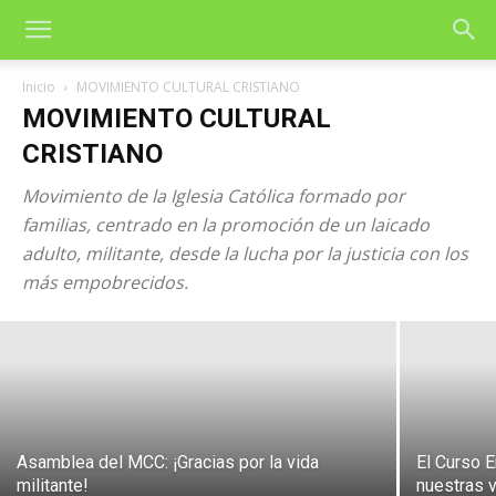
Inicio
MOVIMIENTO CULTURAL CRISTIANO
MOVIMIENTO CULTURAL
CRISTIANO
Movimiento de la Iglesia Católica formado por
familias, centrado en la promoción de un laicado
adulto, militante, desde la lucha por la justicia con los
Jornada: Una Fe que se hace Cultura
más empobrecidos.
19 de enero de 2026
Asamblea del MCC: ¡Gracias por la vida
El Curso 
militante!
nuestras 