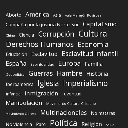
América
Aborto
Asia
Aula Malagón Rovirosa
Capitalismo
Campaña por la justicia Norte-Sur
Cultura
Corrupción
Ciencia
China
Derechos Humanos
Economía
Esclavitud infantil
Esclavitud
Educación
Europa
España
Familia
Espiritualidad
Guerras
Hambre
Historia
Geopolítica
Iglesia
Imperialismo
Iberoamérica
Inmigración
Juventud
Infancia
Manipulación
Movimiento Cultural Cristiano
Multinacionales
No matarás
Movimiento Obrero
Política
Religión
No violencia
Paro
Salud