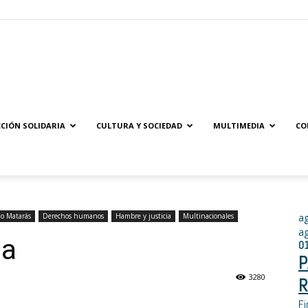
Solidaridad.net
CIÓN SOLIDARIA
CULTURA Y SOCIEDAD
MULTIMEDIA
CO
o Matarás
Derechos humanos
Hambre y justicia
Multinacionales
a
a
ia
0
P
3280
R
Fi