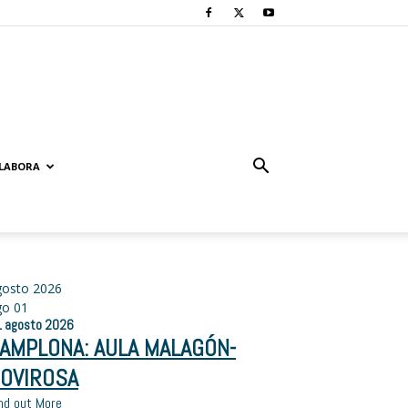
LABORA
gosto 2026
go
01
1
agosto
2026
AMPLONA: AULA MALAGÓN-
OVIROSA
nd out More