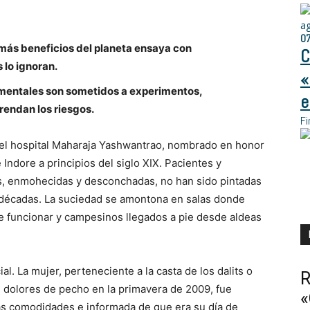
a
0
más beneficios del planeta ensaya con
C
 lo ignoran.
«
 mentales son sometidos a experimentos,
e
rendan los riesgos.
Fi
del hospital Maharaja Yashwantrao, nombrado en honor
Indore a principios del siglo XIX. Pacientes y
s, enmohecidas y desconchadas, no han sido pintadas
 décadas. La suciedad se amontona en salas donde
e funcionar y campesinos llegados a pie desde aldeas
l. La mujer, perteneciente a la casta de los dalits o
R
on dolores de pecho en la primavera de 2009, fue
«
las comodidades e informada de que era su día de