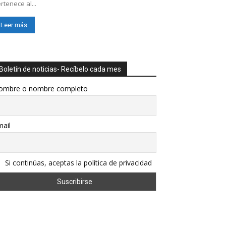
rtenece al...
Leer más
Boletín de noticias- Recíbelo cada mes
ombre o nombre completo
ail
Si continúas, aceptas la política de privacidad