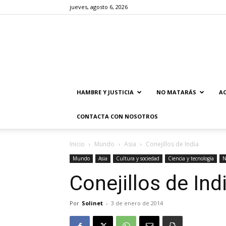
jueves, agosto 6, 2026
HAMBRE Y JUSTICIA
NO MATARÁS
AC
CONTACTA CON NOSOTROS
Inicio
Mundo
Asia
Conejillos de India
Mundo
Asia
Cultura y sociedad
Ciencia y tecnología
N
Conejillos de Ind
Por
Solinet
-
3 de enero de 2014