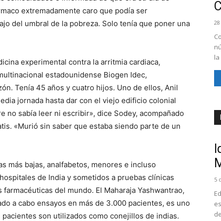
fármaco extremadamente caro que podía ser
ajo del umbral de la pobreza. Solo tenía que poner una
28
Co
nú
la
ina experimental contra la arritmia cardiaca,
 multinacional estadounidense Biogen Idec,
ón. Tenía 45 años y cuatro hijos. Uno de ellos, Anil
dia jornada hasta dar con el viejo edificio colonial
e no sabía leer ni escribir», dice Sodey, acompañado
atis. «Murió sin saber que estaba siendo parte de un
I
M
s más bajas, analfabetos, menores e incluso
hospitales de India y sometidos a pruebas clínicas
5 
s farmacéuticas del mundo. El Maharaja Yashwantrao,
Ed
vado a cabo ensayos en más de 3.000 pacientes, es uno
es
de
 pacientes son utilizados como conejillos de indias.