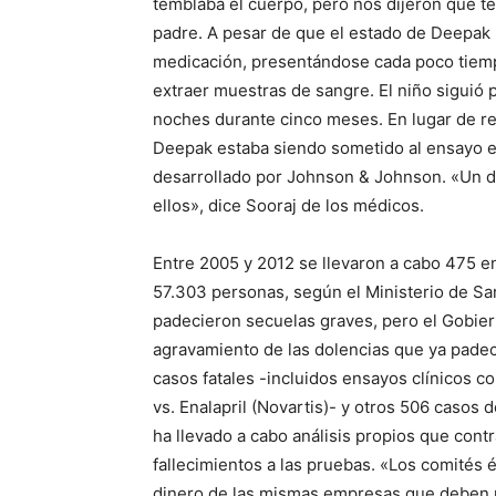
temblaba el cuerpo, pero nos dijeron que te
padre. A pesar de que el estado de Deepak 
medicación, presentándose cada poco tiempo
extraer muestras de sangre. El niño siguió 
noches durante cinco meses. En lugar de rec
Deepak estaba siendo sometido al ensayo e
desarrollado por Johnson & Johnson. «Un dí
ellos», dice Sooraj de los médicos.
Entre 2005 y 2012 se llevaron a cabo 475 ens
57.303 personas, según el Ministerio de Sa
padecieron secuelas graves, pero el Gobier
agravamiento de las dolencias que ya padec
casos fatales -incluidos ensayos clínicos c
vs. Enalapril (Novartis)- y otros 506 casos
ha llevado a cabo análisis propios que cont
fallecimientos a las pruebas. «Los comités 
dinero de las mismas empresas que deben re