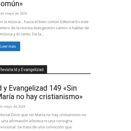
Común»
 de mayo de 2026
n la música... hacia el bien común Editorial En este
mero de la revista Autogestión vamos a hablar de
 música y el canto. De la...
Leer más
Revista Id y Evangelizad
d y Evangelizad 149 «Sin
aría no hay cristianismo»
de mayo de 2026
itorial Decir que sin María no hay cristianismo no
 una afirmación afectiva ni una consigna
vocional. Se trata de una convicción que