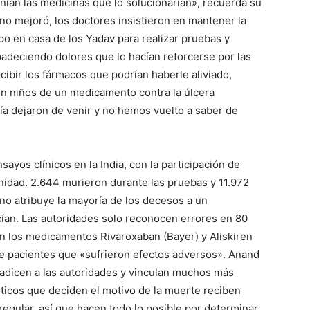
nían las medicinas que lo solucionarían», recuerda su
no mejoró, los doctores insistieron en mantener la
 en casa de los Yadav para realizar pruebas y
padeciendo dolores que lo hacían retorcerse por las
ibir los fármacos que podrían haberle aliviado,
n niños de un medicamento contra la úlcera
a dejaron de venir y no hemos vuelto a saber de
ayos clínicos en la India, con la participación de
nidad. 2.644 murieron durante las pruebas y 11.972
no atribuye la mayoría de los decesos a un
ían. Las autoridades solo reconocen errores en 80
on los medicamentos Rivaroxaban (Bayer) y Aliskiren
 de pacientes que «sufrieron efectos adversos». Anand
radicen a las autoridades y vinculan muchos más
éticos que deciden el motivo de la muerte reciben
gular, así que hacen todo lo posible por determinar