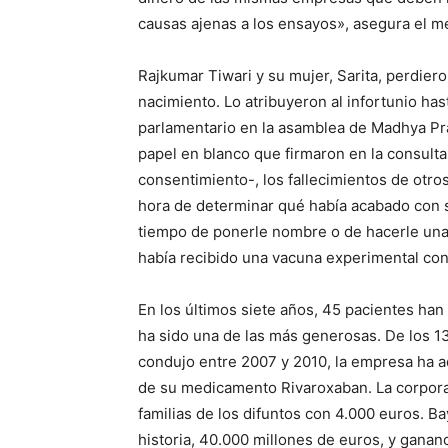
causas ajenas a los ensayos», asegura el m
Rajkumar Tiwari y su mujer, Sarita, perdier
nacimiento. Lo atribuyeron al infortunio ha
parlamentario en la asamblea de Madhya Pr
papel en blanco que firmaron en la consult
consentimiento-, los fallecimientos de otro
hora de determinar qué había acabado con s
tiempo de ponerle nombre o de hacerle una f
había recibido una vacuna experimental contr
En los últimos siete años, 45 pacientes ha
ha sido una de las más generosas. De los 1
condujo entre 2007 y 2010, la empresa ha ad
de su medicamento Rivaroxaban. La corpora
familias de los difuntos con 4.000 euros. B
historia, 40.000 millones de euros, y gananc