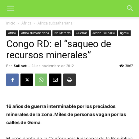
Inicio
África
África subsahariana
África
África subsahariana
No Matarás
Guerras
Acción Solidaria
Iglesia
Congo RD: el “saqueo de
recursos minerales”
Por
Solinet
-
24 de noviembre de 2012
3067
16 años de guerra interminable por los preciados
minerales de la zona. Miles de personas vagan por las
calles de Goma
El presidente de la Conferencia Episcopal de la República