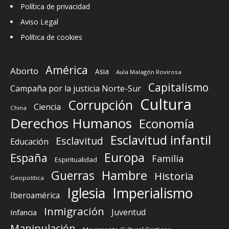
Política de privacidad
Aviso Legal
Política de cookies
América
Aborto
Asia
Aula Malagón Rovirosa
Capitalismo
Campaña por la justicia Norte-Sur
Cultura
Corrupción
Ciencia
China
Derechos Humanos
Economía
Esclavitud infantil
Esclavitud
Educación
Europa
España
Familia
Espiritualidad
Guerras
Hambre
Historia
Geopolítica
Iglesia
Imperialismo
Iberoamérica
Inmigración
Juventud
Infancia
Manipulación