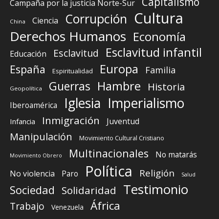
Capitalismo
Campaña por la justicia Norte-Sur
Cultura
Corrupción
Ciencia
China
Derechos Humanos
Economía
Esclavitud infantil
Esclavitud
Educación
Europa
España
Familia
Espiritualidad
Guerras
Hambre
Historia
Geopolítica
Iglesia
Imperialismo
Iberoamérica
Inmigración
Juventud
Infancia
Manipulación
Movimiento Cultural Cristiano
Multinacionales
No matarás
Movimiento Obrero
Política
Religión
No violencia
Paro
Salud
Testimonio
Sociedad
Solidaridad
África
Trabajo
Venezuela