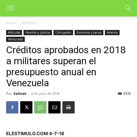
Inicio
Artículos
Artículos
Hambre y justicia
Corrupción
Economía y banca
América
Venezuela
Créditos aprobados en 2018
a militares superan el
presupuesto anual en
Venezuela
Por
Solinet
-
6 de julio de 2018
3510
ELESTIMULO.COM 4-7-18