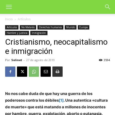
Inicio
Artículos
Artículos
No Matarás
Derechos humanos
Mundo
Europa
Hambre y justicia
Inmigración
Cristianismo, neocapitalismo
e inmigración
Por
Solinet
-
27 de agosto de 2019
3594
No nos cabe duda de que hay una guerra de los
poderosos contra los débiles
[1]
. Una autentica «cultura
de muerte» que está matando a millones de inocentes
por hambre, guerra, explotación, aborto o eutanasia.