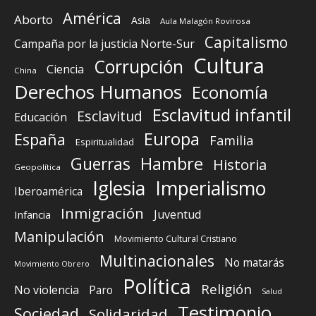
América
Aborto
Asia
Aula Malagón Rovirosa
Capitalismo
Campaña por la justicia Norte-Sur
Cultura
Corrupción
Ciencia
China
Derechos Humanos
Economía
Esclavitud infantil
Esclavitud
Educación
Europa
España
Familia
Espiritualidad
Guerras
Hambre
Historia
Geopolítica
Iglesia
Imperialismo
Iberoamérica
Inmigración
Juventud
Infancia
Manipulación
Movimiento Cultural Cristiano
Multinacionales
No matarás
Movimiento Obrero
Política
Religión
No violencia
Paro
Salud
Testimonio
Sociedad
Solidaridad