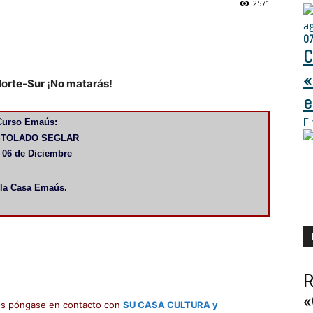
2571
a
0
C
«
Norte-Sur ¡No matarás!
e
Fi
Curso Emaús:
TOLADO SEGLAR
 06 de Diciembre
 la Casa Emaús.
R
«
rsos póngase en contacto con
SU CASA CULTURA y