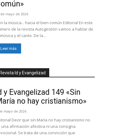
Común»
 de mayo de 2026
n la música... hacia el bien común Editorial En este
mero de la revista Autogestión vamos a hablar de
 música y el canto. De la...
Leer más
Revista Id y Evangelizad
d y Evangelizad 149 «Sin
aría no hay cristianismo»
de mayo de 2026
itorial Decir que sin María no hay cristianismo no
 una afirmación afectiva ni una consigna
vocional. Se trata de una convicción que