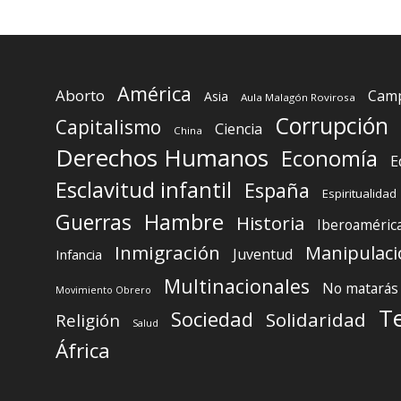
América
Aborto
Camp
Asia
Aula Malagón Rovirosa
Corrupción
Capitalismo
Ciencia
China
Derechos Humanos
Economía
E
Esclavitud infantil
España
Espiritualidad
Guerras
Hambre
Historia
Iberoaméric
Inmigración
Manipulaci
Juventud
Infancia
Multinacionales
No matarás
Movimiento Obrero
T
Sociedad
Solidaridad
Religión
Salud
África