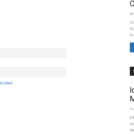
28
Co
nú
la
vacidad
I
M
5 
Ed
es
de