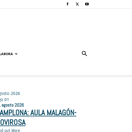
LABORA
gosto 2026
go
01
1
agosto
2026
AMPLONA: AULA MALAGÓN-
OVIROSA
nd out More