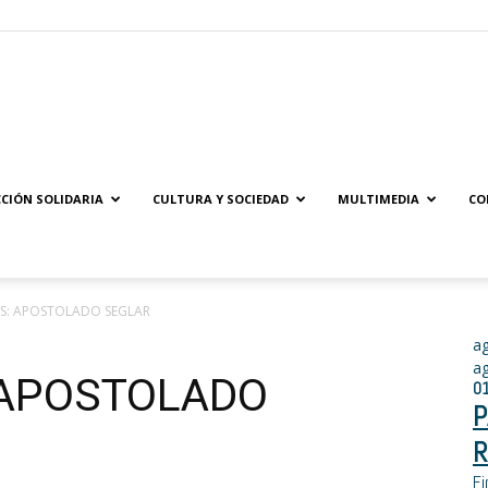
Solidaridad.net
CIÓN SOLIDARIA
CULTURA Y SOCIEDAD
MULTIMEDIA
CO
S: APOSTOLADO SEGLAR
a
a
 APOSTOLADO
0
P
R
Fi