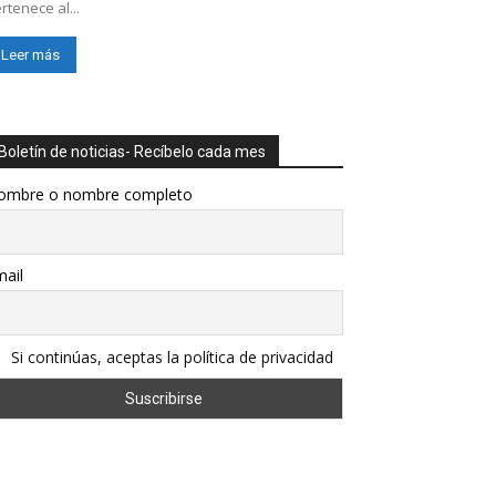
rtenece al...
Leer más
Boletín de noticias- Recíbelo cada mes
ombre o nombre completo
ail
Si continúas, aceptas la política de privacidad