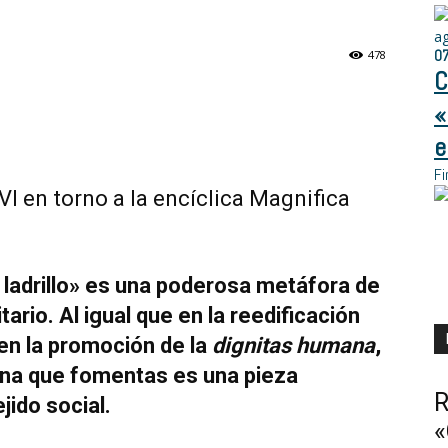
a
0
478
C
«
e
Fi
I en torno a la encíclica Magnifica
 a ladrillo» es una poderosa metáfora de
io. Al igual que en la reedificación
 en la promoción de la
dignitas humana
,
sana que fomentas es una pieza
R
jido social.
«