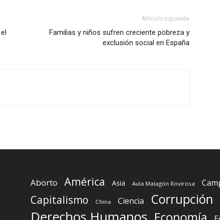
Artículo siguiente
el
Familias y niños sufren creciente pobreza y
exclusión social en España
América
Aborto
Camp
Asia
Aula Malagón Rovirosa
Corrupción
Capitalismo
Ciencia
China
Derechos Humanos
Economía
E