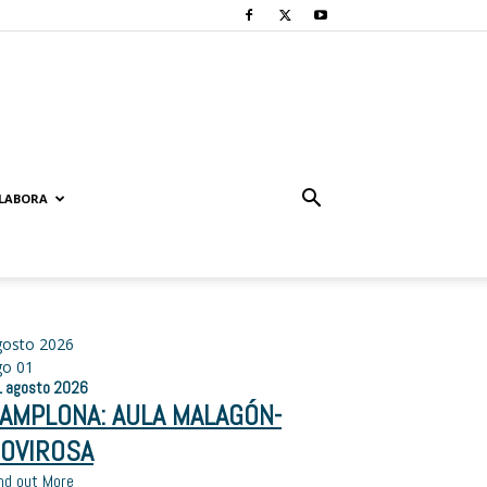
LABORA
gosto 2026
go
01
1
agosto
2026
AMPLONA: AULA MALAGÓN-
OVIROSA
nd out More