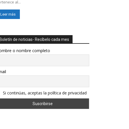
rtenece al...
Leer más
Boletín de noticias- Recíbelo cada mes
ombre o nombre completo
ail
Si continúas, aceptas la política de privacidad