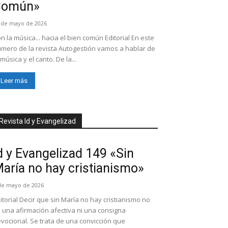
Común»
 de mayo de 2026
n la música... hacia el bien común Editorial En este
mero de la revista Autogestión vamos a hablar de
 música y el canto. De la...
Leer más
Revista Id y Evangelizad
d y Evangelizad 149 «Sin
aría no hay cristianismo»
de mayo de 2026
itorial Decir que sin María no hay cristianismo no
 una afirmación afectiva ni una consigna
vocional. Se trata de una convicción que