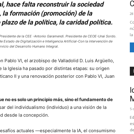
al, hace falta reconstruir la sociedad
, la formación (promoción) de la
28
plazo de la política, la caridad política.
Co
nú
la
y Presidente de la CEE -Antonio Garamendi. Presidente de CEOE-Unai Sordo.
Estado de Digitalización e Inteligencia Artificial-Con la intervención de
ervicio del Desarrollo Humano Integral.
 Pablo VI, el arzobispo de Valladolid D. Luis Argüello,
la Iglesia ha pasado por distintas etapas: su origen
Vaticano II y una renovación posterior con Pablo VI, Juan
I
M
ue no es solo un principio más, sino el fundamento de
ar del individualismo (individuo) a una visión de la
5 
ad desde la concepción.
Ed
es
de
 desafíos actuales —especialmente la IA, el consumismo