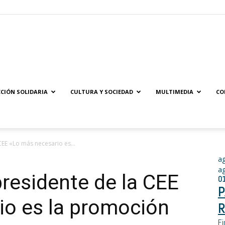
Solidaridad.net
CIÓN SOLIDARIA
CULTURA Y SOCIEDAD
MULTIMEDIA
CO
CEE «Lo más necesario es...
a
a
presidente de la CEE
0
P
io es la promoción
R
Fi