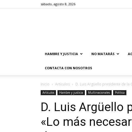
sábado, agosto 8, 2026
HAMBRE Y JUSTICIA
NO MATARÁS
AC
CONTACTA CON NOSOTROS
Inicio
Artículos
D. Luis Argüello presidente de la 
Artículos
Hambre y justicia
Multinacionales
Política
D. Luis Argüello 
«Lo más necesar