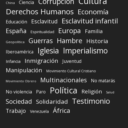
Cultura
Corrupción
Ciencia
China
Derechos Humanos
Economía
Esclavitud infantil
Esclavitud
Educación
Europa
España
Familia
Espiritualidad
Guerras
Hambre
Historia
Geopolítica
Iglesia
Imperialismo
Iberoamérica
Inmigración
Juventud
Infancia
Manipulación
Movimiento Cultural Cristiano
Multinacionales
No matarás
Movimiento Obrero
Política
Religión
No violencia
Paro
Salud
Testimonio
Sociedad
Solidaridad
África
Trabajo
Venezuela