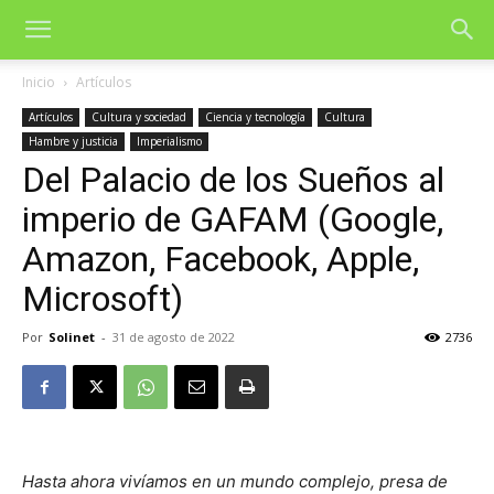
Inicio
Artículos
Artículos
Cultura y sociedad
Ciencia y tecnología
Cultura
Hambre y justicia
Imperialismo
Del Palacio de los Sueños al
imperio de GAFAM (Google,
Amazon, Facebook, Apple,
Microsoft)
Por
Solinet
-
31 de agosto de 2022
2736
Hasta ahora vivíamos en un mundo complejo, presa de