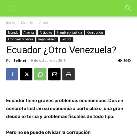
Inicio
Mundo
América
Mundo
América
Artículos
Hambre y justicia
Corrupción
Economía y banca
Imperialismo
Política
Ecuador ¿Otro Venezuela?
Por
Solinet
-
9 de octubre de 2019
3960
Ecuador tiene graves problemas económicos. Dos en
concreto lastran su economía a corto plazo, una gran
deuda externa y problemas fiscales de todo tipo.
Pero no se puede olvidar la corrupción