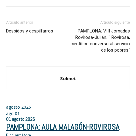
Artículo anterior
Artículo siguiente
Despidos y despilfarros
PAMPLONA: VIII Jornadas
Rovirosa-Julián.´` Rovirosa,
científico converso al servicio
de los pobres´
Solinet
agosto 2026
ago
01
01
agosto
2026
PAMPLONA: AULA MALAGÓN-ROVIROSA
Find out More