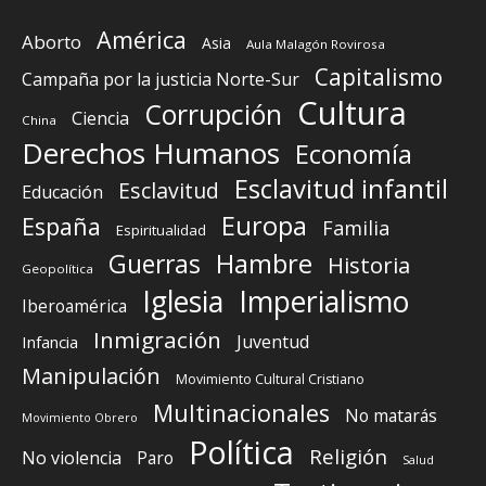
América
Aborto
Asia
Aula Malagón Rovirosa
Capitalismo
Campaña por la justicia Norte-Sur
Cultura
Corrupción
Ciencia
China
Derechos Humanos
Economía
Esclavitud infantil
Esclavitud
Educación
Europa
España
Familia
Espiritualidad
Guerras
Hambre
Historia
Geopolítica
Iglesia
Imperialismo
Iberoamérica
Inmigración
Juventud
Infancia
Manipulación
Movimiento Cultural Cristiano
Multinacionales
No matarás
Movimiento Obrero
Política
Religión
No violencia
Paro
Salud