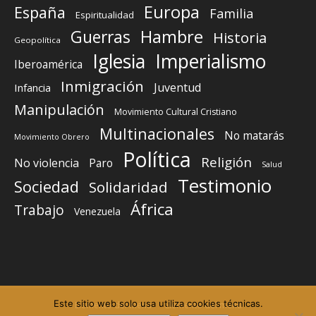
Europa
España
Familia
Espiritualidad
Guerras
Hambre
Historia
Geopolítica
Iglesia
Imperialismo
Iberoamérica
Inmigración
Juventud
Infancia
Manipulación
Movimiento Cultural Cristiano
Multinacionales
No matarás
Movimiento Obrero
Política
Religión
No violencia
Paro
Salud
Testimonio
Sociedad
Solidaridad
África
Trabajo
Venezuela
Este sitio web solo usa utiliza cookies técnicas.
Elemento del menú
Elemento del menú