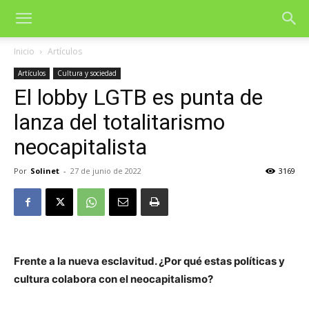
Inicio
Artículos
Artículos
Cultura y sociedad
El lobby LGTB es punta de
lanza del totalitarismo
neocapitalista
Por
Solinet
-
27 de junio de 2022
3169
Frente a la nueva esclavitud. ¿Por qué estas políticas y
cultura colabora con el neocapitalismo?