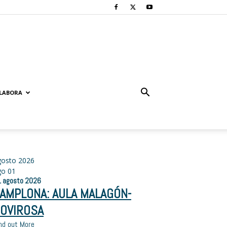
LABORA
gosto 2026
go
01
1
agosto
2026
AMPLONA: AULA MALAGÓN-
OVIROSA
nd out More