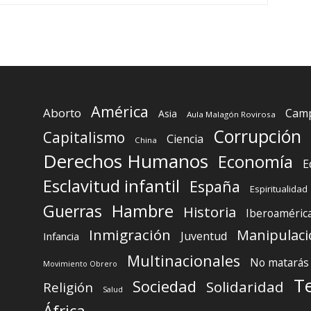
América
Aborto
Camp
Asia
Aula Malagón Rovirosa
Corrupción
Capitalismo
Ciencia
China
Derechos Humanos
Economía
E
Esclavitud infantil
España
Espiritualidad
Guerras
Hambre
Historia
Iberoaméric
Inmigración
Manipulaci
Juventud
Infancia
Multinacionales
No matarás
Movimiento Obrero
T
Sociedad
Solidaridad
Religión
Salud
África