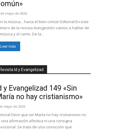
Común»
 de mayo de 2026
n la música... hacia el bien común Editorial En este
mero de la revista Autogestión vamos a hablar de
 música y el canto. De la...
Leer más
Revista Id y Evangelizad
d y Evangelizad 149 «Sin
aría no hay cristianismo»
de mayo de 2026
itorial Decir que sin María no hay cristianismo no
 una afirmación afectiva ni una consigna
vocional. Se trata de una convicción que