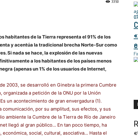
3350
a
0
C
«
los habitantes de la Tierra representa el 91% de los
e
menta y acentúa la tradicional brecha Norte-Sur como
es. Si nada se hace, la explosión de las nuevas
Fi
initivamente a los habitantes de los países menos
negra (apenas un 1% de los usuarios de Internet,
e de 2003, se desarrolló en Ginebra la primera Cumbre
, organizada a petición de la ONU por la Unión
 Es un acontecimiento de gran envergadura (1).
 comunicación, por su amplitud, sus efectos, y sus
dio ambiente la Cumbre de la Tierra de Río de Janeiro
R
et llegó al gran público… En tan poco tiempo, ha
«
a, económica, social, cultural, asociativa… Hasta el