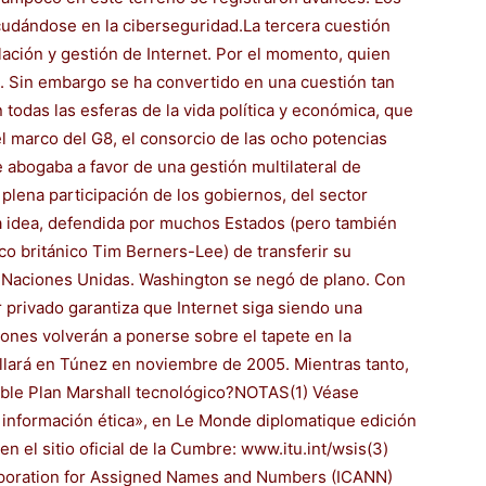
udándose en la ciberseguridad.La tercera cuestión
lación y gestión de Internet. Por el momento, quien
. Sin embargo se ha convertido en una cuestión tan
 todas las esferas de la vida política y económica, que
l marco del G8, el consorcio de las ocho potencias
 abogaba a favor de una gestión multilateral de
 plena participación de los gobiernos, del sector
 la idea, defendida por muchos Estados (pero también
ico británico Tim Berners-Lee) de transferir su
e Naciones Unidas. Washington se negó de plano. Con
r privado garantiza que Internet siga siendo una
ones volverán a ponerse sobre el tapete en la
llará en Túnez en noviembre de 2005. Mientras tanto,
able Plan Marshall tecnológico?NOTAS(1) Véase
 información ética», en Le Monde diplomatique edición
n el sitio oficial de la Cumbre: www.itu.int/wsis(3)
Corporation for Assigned Names and Numbers (ICANN)