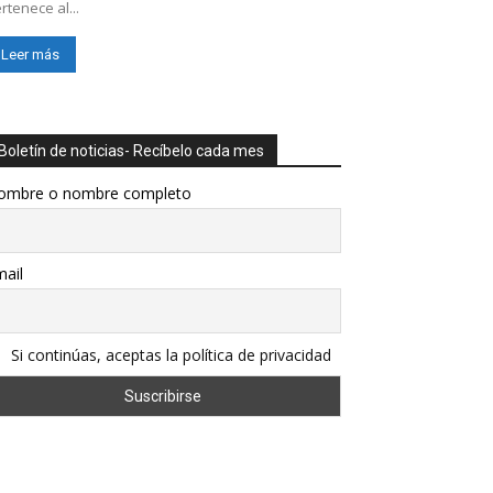
rtenece al...
Leer más
Boletín de noticias- Recíbelo cada mes
ombre o nombre completo
ail
Si continúas, aceptas la política de privacidad