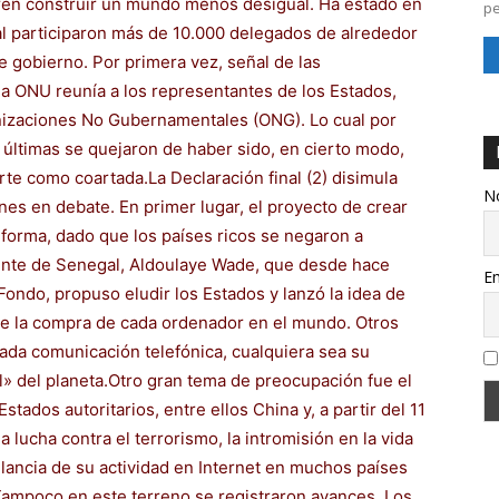
eren construir un mundo menos desigual. Ha estado en
pe
al participaron más de 10.000 delegados de alrededor
e gobierno. Por primera vez, señal de las
a ONU reunía a los representantes de los Estados,
nizaciones No Gubernamentales (ONG). Lo cual por
 últimas se quejaron de haber sido, en cierto modo,
te como coartada.La Declaración final (2) disimula
N
nes en debate. En primer lugar, el proyecto de crear
r forma, dado que los países ricos se negaron a
ente de Senegal, Aldoulaye Wade, que desde hace
Em
ondo, propuso eludir los Estados y lanzó la idea de
re la compra de cada ordenador en el mundo. Otros
da comunicación telefónica, cualquiera sea su
al» del planeta.Otro gran tema de preocupación fue el
tados autoritarios, entre ellos China y, a partir del 11
 lucha contra el terrorismo, la intromisión en la vida
ilancia de su actividad en Internet en muchos países
Tampoco en este terreno se registraron avances. Los