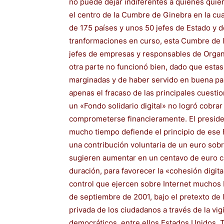
no puede dejar indiferentes a quienes qui
el centro de la Cumbre de Ginebra en la cu
de 175 países y unos 50 jefes de Estado y d
tranformaciones en curso, esta Cumbre de l
jefes de empresas y responsables de Orga
otra parte no funcionó bien, dado que estas
marginadas y de haber servido en buena par
apenas el fracaso de las principales cuestio
un «Fondo solidario digital» no logró cobra
comprometerse financieramente. El presid
mucho tiempo defiende el principio de ese F
una contribución voluntaria de un euro sob
sugieren aumentar en un centavo de euro ca
duración, para favorecer la «cohesión digit
control que ejercen sobre Internet muchos Es
de septiembre de 2001, bajo el pretexto de la
privada de los ciudadanos a través de la vig
democráticos, entre ellos Estados Unidos. 