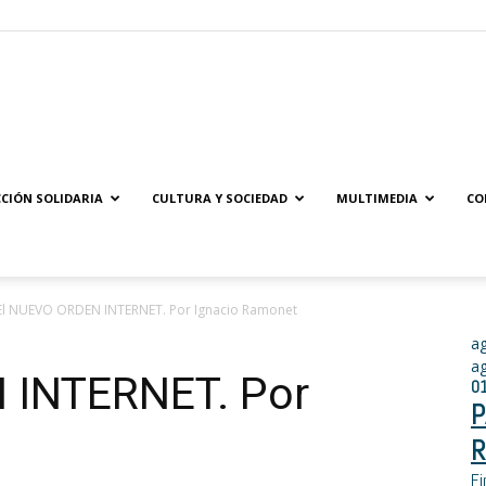
Solidaridad.net
CIÓN SOLIDARIA
CULTURA Y SOCIEDAD
MULTIMEDIA
CO
El NUEVO ORDEN INTERNET. Por Ignacio Ramonet
a
a
 INTERNET. Por
0
P
t
R
Fi