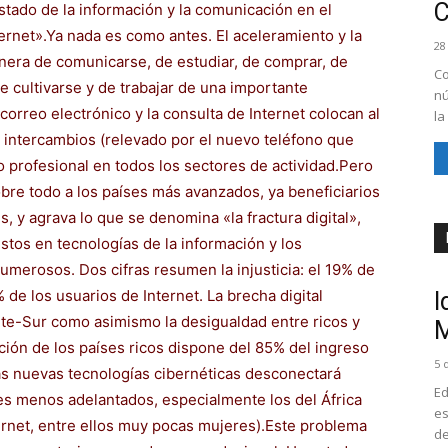
stado de la información y la comunicación en el
rnet».Ya nada es como antes. El aceleramiento y la
28
anera de comunicarse, de estudiar, de comprar, de
Co
e cultivarse y de trabajar de una importante
nú
 correo electrónico y la consulta de Internet colocan al
la
e intercambios (relevado por el nuevo teléfono que
 profesional en todos los sectores de actividad.Pero
bre todo a los países más avanzados, ya beneficiarios
, y agrava lo que se denomina «la fractura digital»,
stos en tecnologías de la información y los
merosos. Dos cifras resumen la injusticia: el 19% de
 de los usuarios de Internet. La brecha digital
I
rte-Sur como asimismo la desigualdad entre ricos y
M
ión de los países ricos dispone del 85% del ingreso
5 
las nuevas tecnologías cibernéticas desconectará
Ed
ses menos adelantados, especialmente los del África
es
ernet, entre ellos muy pocas mujeres).Este problema
de