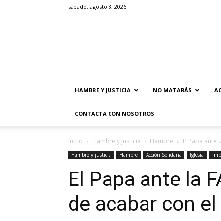
sábado, agosto 8, 2026
HAMBRE Y JUSTICIA
NO MATARÁS
AC
CONTACTA CON NOSOTROS
Inicio
Hambre y justicia
Hambre
El Papa ante 
Hambre y justicia
Hambre
Acción Solidaria
Iglesia
Imp
El Papa ante la 
de acabar con e