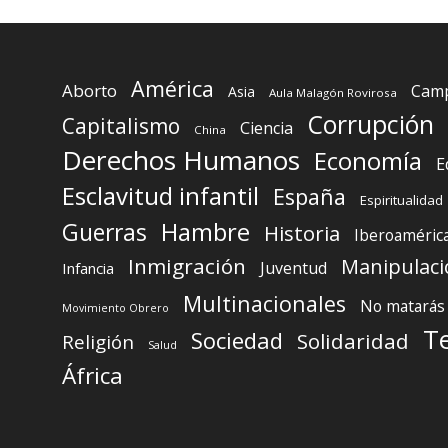
América
Aborto
Camp
Asia
Aula Malagón Rovirosa
Corrupción
Capitalismo
Ciencia
China
Derechos Humanos
Economía
E
Esclavitud infantil
España
Espiritualidad
Guerras
Hambre
Historia
Iberoaméric
Inmigración
Manipulaci
Juventud
Infancia
Multinacionales
No matarás
Movimiento Obrero
T
Sociedad
Solidaridad
Religión
Salud
África