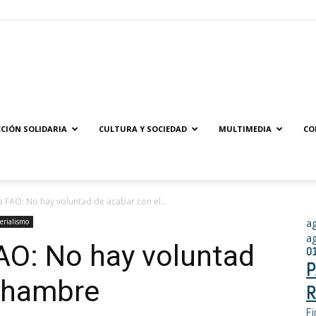
Solidaridad.net
CIÓN SOLIDARIA
CULTURA Y SOCIEDAD
MULTIMEDIA
CO
la FAO: No hay voluntad de acabar con el...
erialismo
a
a
FAO: No hay voluntad
0
P
l hambre
R
Fi