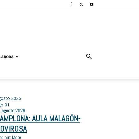
LABORA
gosto 2026
go
01
1
agosto
2026
AMPLONA: AULA MALAGÓN-
OVIROSA
nd out More