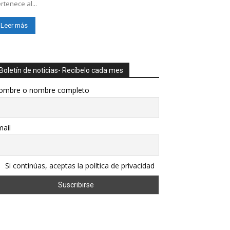
rtenece al...
Leer más
Boletín de noticias- Recíbelo cada mes
ombre o nombre completo
ail
Si continúas, aceptas la política de privacidad