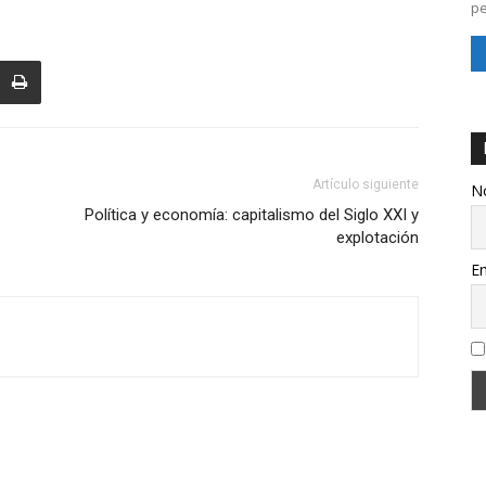
pe
Artículo siguiente
N
Política y economía: capitalismo del Siglo XXI y
explotación
Em