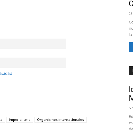
28
Co
nú
la
vacidad
I
M
5 
Ed
ia
Imperialismo
Organismos internacionales
es
de