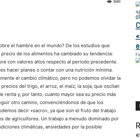
3089
a
0
C
«
e
sobre el hambre en el mundo? De los estudios que
l precio de los alimentos ha cambiado su tendencia:
Fi
pre con valores altos respecto al período precedente.
res hacer planes o contar con una nutrición mínima.
mente el cambio climático, pero no podemos olvidar la
recios del trigo, el arroz, el maíz, la soja, que oscilan
de renta y, por tanto, cuanto mayor sea su precio más
eguir otro camino, convenciéndonos de que los
odemos decir «sacro», ya que son el fruto del trabajo
es de agricultores. Un trabajo a menudo dominado por
R
diciones climáticas, ansiedades por la posible
«