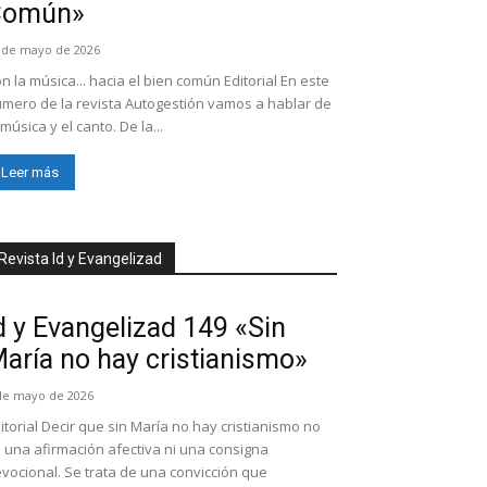
Común»
 de mayo de 2026
n la música... hacia el bien común Editorial En este
mero de la revista Autogestión vamos a hablar de
 música y el canto. De la...
Leer más
Revista Id y Evangelizad
d y Evangelizad 149 «Sin
aría no hay cristianismo»
de mayo de 2026
itorial Decir que sin María no hay cristianismo no
 una afirmación afectiva ni una consigna
vocional. Se trata de una convicción que