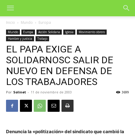
Inicio
Mundo
Europa
Mundo
Europa
Acción Solidaria
Iglesia
Movimiento obrero
Hambre y justicia
Trabajo
EL PAPA EXIGE A
SOLIDARNOSC SALIR DE
NUEVO EN DEFENSA DE
LOS TRABAJADORES
Por
Solinet
-
11 de noviembre de 2003
3699
Denuncia la «politización» del sindicato que cambió la