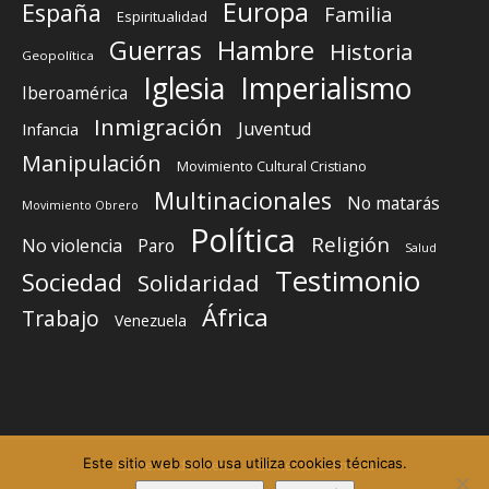
Europa
España
Familia
Espiritualidad
Guerras
Hambre
Historia
Geopolítica
Iglesia
Imperialismo
Iberoamérica
Inmigración
Juventud
Infancia
Manipulación
Movimiento Cultural Cristiano
Multinacionales
No matarás
Movimiento Obrero
Política
Religión
No violencia
Paro
Salud
Testimonio
Sociedad
Solidaridad
África
Trabajo
Venezuela
Este sitio web solo usa utiliza cookies técnicas.
Elemento del menú
Elemento del menú