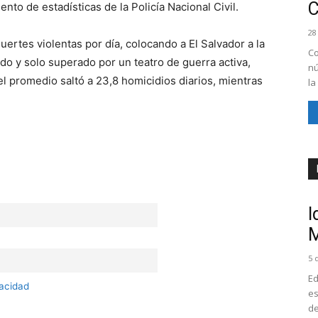
to de estadísticas de la Policía Nacional Civil.
28
ertes violentas por día, colocando a El Salvador a la
Co
o y solo superado por un teatro de guerra activa,
nú
l promedio saltó a 23,8 homicidios diarios, mientras
la
I
M
5 
Ed
vacidad
es
de