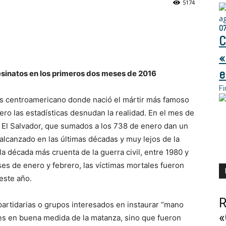
5174
a
0
C
«
e
esinatos en los primeros dos meses de 2016
Fi
ís centroamericano donde nació el mártir más famoso
ro las estadísticas desnudan la realidad. En el mes de
n El Salvador, que sumados a los 738 de enero dan un
 alcanzado en las últimas décadas y muy lejos de la
a década más cruenta de la guerra civil, entre 1980 y
es de enero y febrero, las víctimas mortales fueron
 este año.
R
artidarias o grupos interesados en instaurar “mano
«
es en buena medida de la matanza, sino que fueron