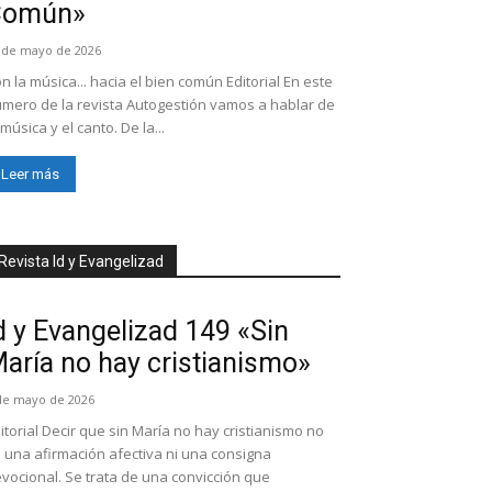
Común»
 de mayo de 2026
n la música... hacia el bien común Editorial En este
mero de la revista Autogestión vamos a hablar de
 música y el canto. De la...
Leer más
Revista Id y Evangelizad
d y Evangelizad 149 «Sin
aría no hay cristianismo»
de mayo de 2026
itorial Decir que sin María no hay cristianismo no
 una afirmación afectiva ni una consigna
vocional. Se trata de una convicción que