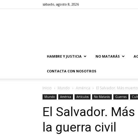
sábado, agosto 8, 2026
HAMBRE Y JUSTICIA
NO MATARÁS
AC
CONTACTA CON NOSOTROS
Inicio
Mundo
América
El Salvador. Más muertos
Mundo
América
Artículos
No Matarás
Guerras
Cult
El Salvador. Más
la guerra civil