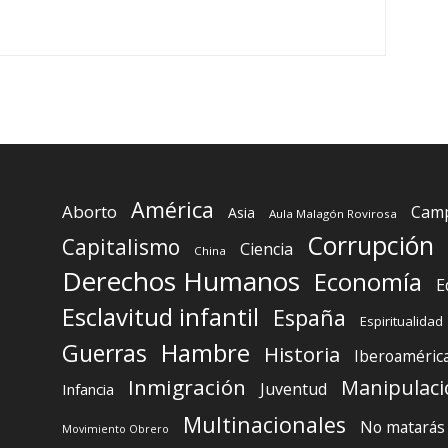
América
Aborto
Camp
Asia
Aula Malagón Rovirosa
Corrupción
Capitalismo
Ciencia
China
Derechos Humanos
Economía
E
Esclavitud infantil
España
Espiritualidad
Guerras
Hambre
Historia
Iberoaméric
Inmigración
Manipulaci
Juventud
Infancia
Multinacionales
No matarás
Movimiento Obrero