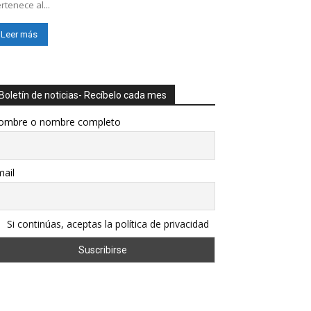
rtenece al...
Leer más
Boletín de noticias- Recíbelo cada mes
ombre o nombre completo
ail
Si continúas, aceptas la política de privacidad