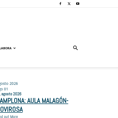
LABORA
gosto 2026
go
01
1
agosto
2026
AMPLONA: AULA MALAGÓN-
OVIROSA
nd out More