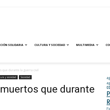
Solidaridad.net
CIÓN SOLIDARIA
CULTURA Y SOCIEDAD
MULTIMEDIA
CO
 que durante la guerra civil
ura y sociedad
Sociedad
a
a
 muertos que durante
0
P
R
Fi