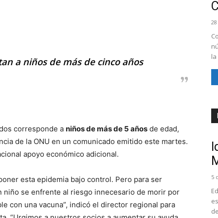
28
Co
nú
la
ctan a niños de más de cinco años
rados corresponde a
niños de más de 5 años
de edad,
encia de la ONU en un comunicado emitido este martes.
I
acional apoyo económico adicional.
M
5 
oner esta epidemia bajo control. Pero para ser
Ed
niño se enfrente al riesgo innecesario de morir por
es
 con una vacuna”, indicó el director regional para
de
ota. “Urgimos a nuestros socios a aumentar su ayuda