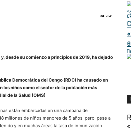
a
0
2841
C
«
e
Fi
o y, desde su comienzo a principios de 2019, ha dejado
pública Democrática del Congo (RDC) ha causado en
 los niños como el sector de la población más
ial de la Salud (OMS)
leñas están embarcadas en una campaña de
R
 18 millones de niños menores de 5 años, pero, pese a
«
ntenido y en muchas áreas la tasa de inmunización