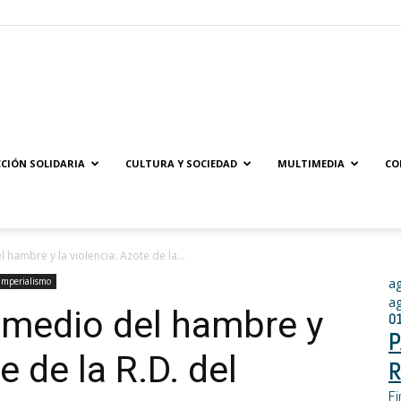
Solidaridad.net
CIÓN SOLIDARIA
CULTURA Y SOCIEDAD
MULTIMEDIA
CO
 hambre y la violencia: Azote de la...
Imperialismo
a
a
 medio del hambre y
0
P
e de la R.D. del
R
Fi