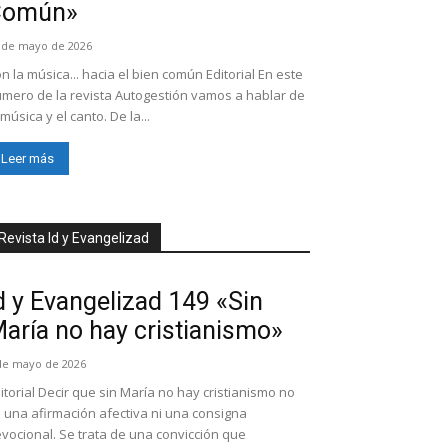
Común»
 de mayo de 2026
n la música... hacia el bien común Editorial En este
mero de la revista Autogestión vamos a hablar de
 música y el canto. De la...
Leer más
Revista Id y Evangelizad
d y Evangelizad 149 «Sin
aría no hay cristianismo»
de mayo de 2026
itorial Decir que sin María no hay cristianismo no
 una afirmación afectiva ni una consigna
vocional. Se trata de una convicción que