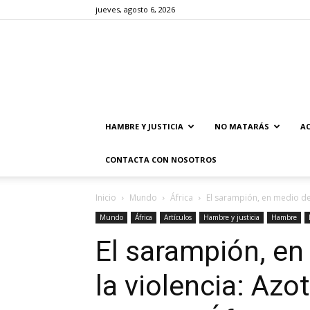
jueves, agosto 6, 2026
HAMBRE Y JUSTICIA
NO MATARÁS
AC
CONTACTA CON NOSOTROS
Inicio
Mundo
África
El sarampión, en medio del
Mundo
África
Artículos
Hambre y justicia
Hambre
El sarampión, en
la violencia: Azot