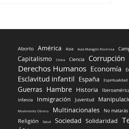
América
Aborto
Camp
Asia
Aula Malagón Rovirosa
Corrupción
Capitalismo
Ciencia
China
Derechos Humanos
Economía
E
Esclavitud infantil
España
Espiritualidad
Guerras
Hambre
Historia
Iberoaméric
Inmigración
Manipulaci
Juventud
Infancia
Multinacionales
No matarás
Movimiento Obrero
T
Sociedad
Solidaridad
Religión
Salud