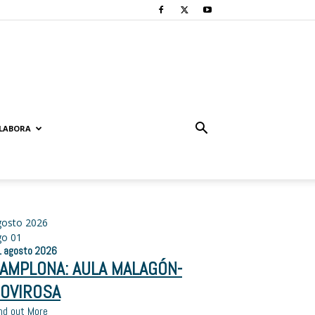
LABORA
gosto 2026
go
01
1
agosto
2026
AMPLONA: AULA MALAGÓN-
OVIROSA
nd out More