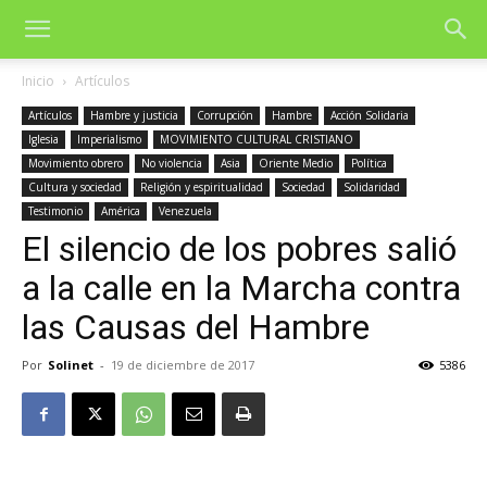
Inicio
Artículos
Artículos
Hambre y justicia
Corrupción
Hambre
Acción Solidaria
Iglesia
Imperialismo
MOVIMIENTO CULTURAL CRISTIANO
Movimiento obrero
No violencia
Asia
Oriente Medio
Política
Cultura y sociedad
Religión y espiritualidad
Sociedad
Solidaridad
Testimonio
América
Venezuela
El silencio de los pobres salió
a la calle en la Marcha contra
las Causas del Hambre
Por
Solinet
-
19 de diciembre de 2017
5386