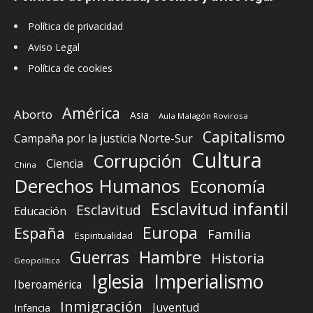
Política de privacidad
Aviso Legal
Política de cookies
América
Aborto
Asia
Aula Malagón Rovirosa
Capitalismo
Campaña por la justicia Norte-Sur
Cultura
Corrupción
Ciencia
China
Derechos Humanos
Economía
Esclavitud infantil
Esclavitud
Educación
Europa
España
Familia
Espiritualidad
Guerras
Hambre
Historia
Geopolítica
Iglesia
Imperialismo
Iberoamérica
Inmigración
Juventud
Infancia