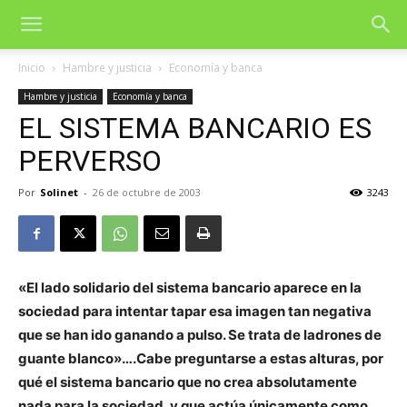
Inicio
Hambre y justicia
Economía y banca
Hambre y justicia
Economía y banca
EL SISTEMA BANCARIO ES
PERVERSO
Por
Solinet
-
26 de octubre de 2003
3243
«El lado solidario del sistema bancario aparece en la
sociedad para intentar tapar esa imagen tan negativa
que se han ido ganando a pulso. Se trata de ladrones de
guante blanco»….Cabe preguntarse a estas alturas, por
qué el sistema bancario que no crea absolutamente
nada para la sociedad, y que actúa únicamente como