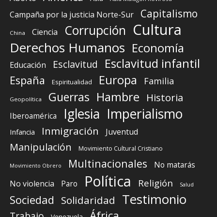
Capitalismo
Campaña por la justicia Norte-Sur
Cultura
Corrupción
Ciencia
China
Derechos Humanos
Economía
Esclavitud infantil
Esclavitud
Educación
Europa
España
Familia
Espiritualidad
Guerras
Hambre
Historia
Geopolítica
Iglesia
Imperialismo
Iberoamérica
Inmigración
Juventud
Infancia
Manipulación
Movimiento Cultural Cristiano
Multinacionales
No matarás
Movimiento Obrero
Política
Religión
No violencia
Paro
Salud
Testimonio
Sociedad
Solidaridad
África
Trabajo
Venezuela