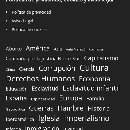
Política de privacidad
Aviso Legal
Política de cookies
América
Aborto
Asia
Aula Malagón Rovirosa
Capitalismo
Campaña por la justicia Norte-Sur
Cultura
Corrupción
Ciencia
China
Derechos Humanos
Economía
Esclavitud infantil
Esclavitud
Educación
Europa
España
Familia
Espiritualidad
Guerras
Hambre
Historia
Geopolítica
Iglesia
Imperialismo
Iberoamérica
Inmigración
Juventud
Infancia