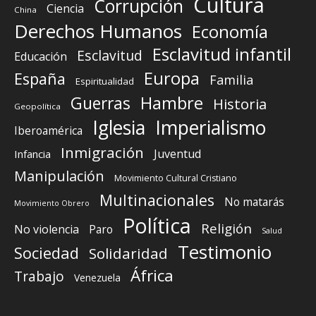
Cultura
Corrupción
Ciencia
China
Derechos Humanos
Economía
Esclavitud infantil
Esclavitud
Educación
Europa
España
Familia
Espiritualidad
Guerras
Hambre
Historia
Geopolítica
Iglesia
Imperialismo
Iberoamérica
Inmigración
Juventud
Infancia
Manipulación
Movimiento Cultural Cristiano
Multinacionales
No matarás
Movimiento Obrero
Política
Religión
No violencia
Paro
Salud
Testimonio
Sociedad
Solidaridad
África
Trabajo
Venezuela