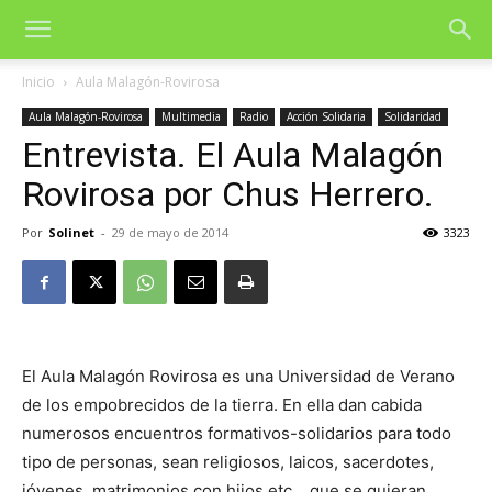
Inicio
Aula Malagón-Rovirosa
Aula Malagón-Rovirosa
Multimedia
Radio
Acción Solidaria
Solidaridad
Entrevista. El Aula Malagón
Rovirosa por Chus Herrero.
Por
Solinet
-
29 de mayo de 2014
3323
El Aula Malagón Rovirosa es una Universidad de Verano
de los empobrecidos de la tierra. En ella dan cabida
numerosos encuentros formativos-solidarios para todo
tipo de personas, sean religiosos, laicos, sacerdotes,
jóvenes, matrimonios con hijos etc… que se quieran