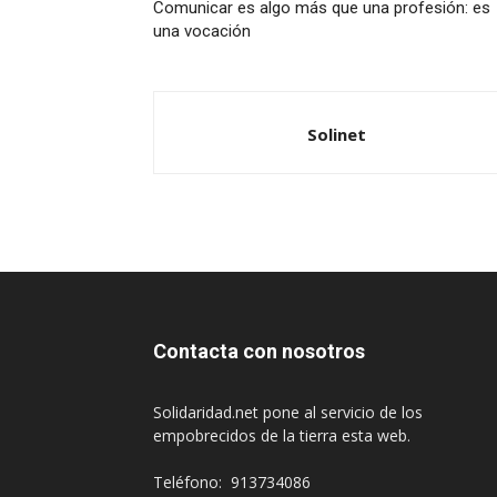
Comunicar es algo más que una profesión: es
una vocación
Solinet
Contacta con nosotros
Solidaridad.net pone al servicio de los
empobrecidos de la tierra esta web.
Teléfono: 913734086