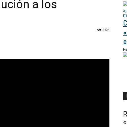
ución a los
a
0
C
2504
«
e
Fi
R
«