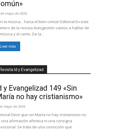
Común»
 de mayo de 2026
n la música... hacia el bien común Editorial En este
mero de la revista Autogestión vamos a hablar de
 música y el canto. De la...
Leer más
Revista Id y Evangelizad
d y Evangelizad 149 «Sin
aría no hay cristianismo»
de mayo de 2026
itorial Decir que sin María no hay cristianismo no
 una afirmación afectiva ni una consigna
vocional. Se trata de una convicción que