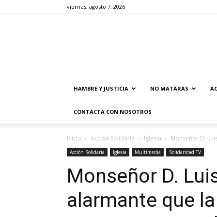
viernes, agosto 7, 2026
HAMBRE Y JUSTICIA
NO MATARÁS
AC
CONTACTA CON NOSOTROS
Inicio
Acción Solidaria
Iglesia
Monseñor D. Luis
Acción Solidaria
Iglesia
Multimedia
Solidaridad.TV
Monseñor D. Luis
alarmante que la