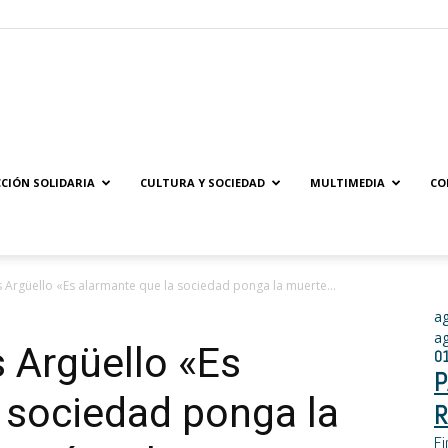
Solidaridad.net
CIÓN SOLIDARIA
CULTURA Y SOCIEDAD
MULTIMEDIA
CO
 Argüello «Es alarmante que la sociedad ponga la muerte...
a
a
 Argüello «Es
0
P
 sociedad ponga la
R
Fi