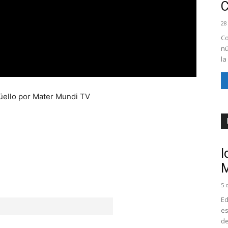
28
Co
nú
la
güello por Mater Mundi TV
I
M
5 
Ed
es
de