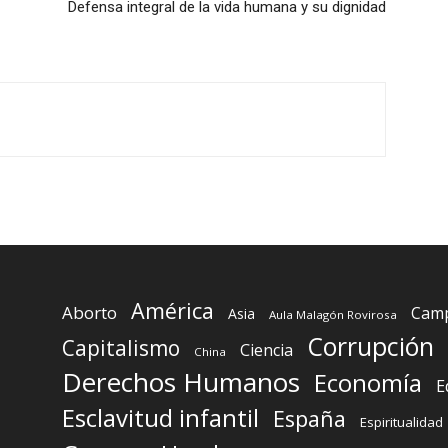
Defensa integral de la vida humana y su dignidad
América
Aborto
Camp
Asia
Aula Malagón Rovirosa
Corrupción
Capitalismo
Ciencia
China
Derechos Humanos
Economía
E
Esclavitud infantil
España
Espiritualidad