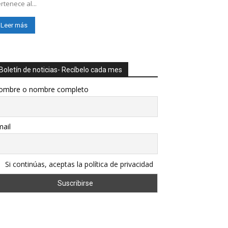
rtenece al...
Leer más
Boletín de noticias- Recíbelo cada mes
ombre o nombre completo
ail
Si continúas, aceptas la política de privacidad