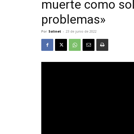
muerte como sol
problemas»
Por
Solinet
-
23 de junio de 2022