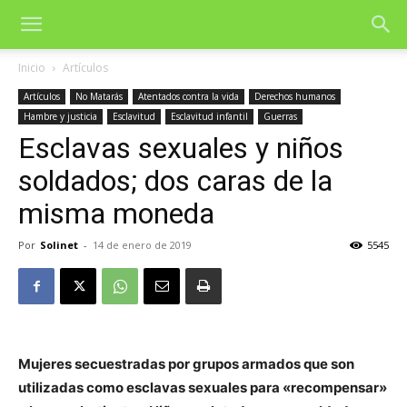
Inicio
Artículos
Artículos
No Matarás
Atentados contra la vida
Derechos humanos
Hambre y justicia
Esclavitud
Esclavitud infantil
Guerras
Esclavas sexuales y niños
soldados; dos caras de la
misma moneda
Por
Solinet
-
14 de enero de 2019
5545
Mujeres secuestradas por grupos armados que son
utilizadas como esclavas sexuales para «recompensar»