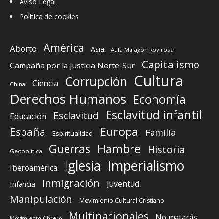
Aviso Legal
Política de cookies
América
Aborto
Asia
Aula Malagón Rovirosa
Capitalismo
Campaña por la justicia Norte-Sur
Cultura
Corrupción
Ciencia
China
Derechos Humanos
Economía
Esclavitud infantil
Esclavitud
Educación
Europa
España
Familia
Espiritualidad
Guerras
Hambre
Historia
Geopolítica
Iglesia
Imperialismo
Iberoamérica
Inmigración
Juventud
Infancia
Manipulación
Movimiento Cultural Cristiano
Multinacionales
No matarás
Movimiento Obrero