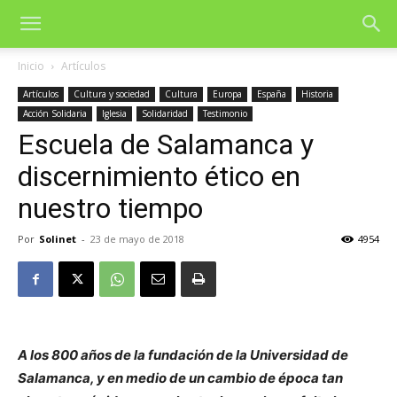
Inicio
Artículos
Artículos
Cultura y sociedad
Cultura
Europa
España
Historia
Acción Solidaria
Iglesia
Solidaridad
Testimonio
Escuela de Salamanca y
discernimiento ético en
nuestro tiempo
Por
Solinet
-
23 de mayo de 2018
4954
A los 800 años de la fundación de la Universidad de
Salamanca, y en medio de un cambio de época tan