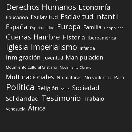
Derechos Humanos
Economía
Esclavitud infantil
Esclavitud
Educación
Europa
España
Familia
Espiritualidad
Geopolítica
Guerras
Hambre
Historia
Iberoamérica
Iglesia
Imperialismo
Infancia
Inmigración
Manipulación
Juventud
Movimiento Cultural Cristiano
Movimiento Obrero
Multinacionales
No matarás
No violencia
Paro
Política
Sociedad
Religión
Salud
Testimonio
Solidaridad
Trabajo
África
Venezuela