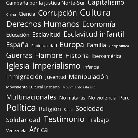
Capitalismo
Campaña por la justicia Norte-Sur
Cultura
Corrupción
Ciencia
China
Derechos Humanos
Economía
Esclavitud infantil
Esclavitud
Educación
Europa
España
Familia
Espiritualidad
Geopolítica
Guerras
Hambre
Historia
Iberoamérica
Iglesia
Imperialismo
Infancia
Inmigración
Manipulación
Juventud
Movimiento Cultural Cristiano
Movimiento Obrero
Multinacionales
No matarás
No violencia
Paro
Política
Sociedad
Religión
Salud
Testimonio
Solidaridad
Trabajo
África
Venezuela