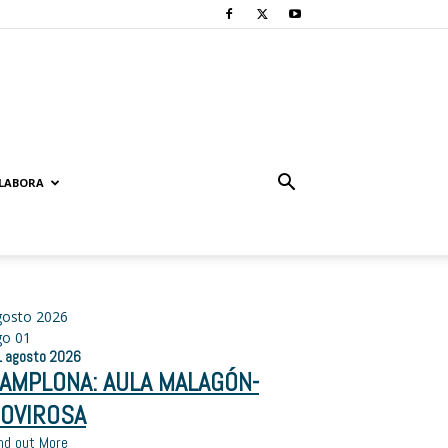
LABORA
gosto 2026
go
01
1
agosto
2026
AMPLONA: AULA MALAGÓN-
OVIROSA
nd out More