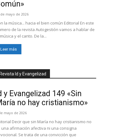
Común»
 de mayo de 2026
n la música... hacia el bien común Editorial En este
mero de la revista Autogestión vamos a hablar de
 música y el canto. De la...
Leer más
Revista Id y Evangelizad
d y Evangelizad 149 «Sin
aría no hay cristianismo»
de mayo de 2026
itorial Decir que sin María no hay cristianismo no
 una afirmación afectiva ni una consigna
vocional. Se trata de una convicción que