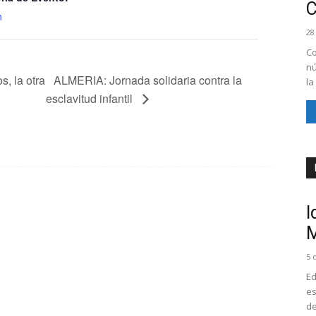
n
28
Co
nú
, la otra
ALMERIA: Jornada solidaria contra la
la
esclavitud infantil
I
M
5 
Ed
es
de