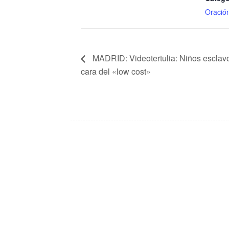
Oració
MADRID: Videotertulia: Niños esclavos
cara del «low cost»