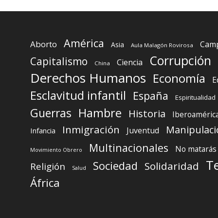
América
Aborto
Camp
Asia
Aula Malagón Rovirosa
Corrupción
Capitalismo
Ciencia
China
Derechos Humanos
Economía
E
Esclavitud infantil
España
Espiritualidad
Guerras
Hambre
Historia
Iberoaméric
Inmigración
Manipulaci
Juventud
Infancia
Multinacionales
No matarás
Movimiento Obrero
T
Sociedad
Solidaridad
Religión
Salud
África