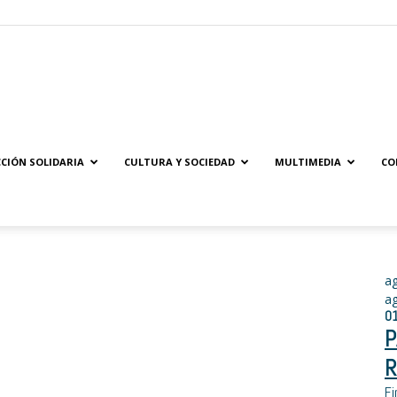
Solidaridad.net
CIÓN SOLIDARIA
CULTURA Y SOCIEDAD
MULTIMEDIA
CO
a
a
0
P
R
Fi