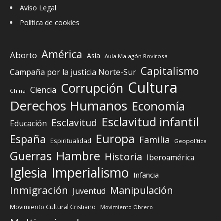
Aviso Legal
Política de cookies
América
Aborto
Asia
Aula Malagón Rovirosa
Capitalismo
Campaña por la justicia Norte-Sur
Cultura
Corrupción
Ciencia
China
Derechos Humanos
Economía
Esclavitud infantil
Esclavitud
Educación
Europa
España
Familia
Espiritualidad
Geopolítica
Guerras
Hambre
Historia
Iberoamérica
Iglesia
Imperialismo
Infancia
Inmigración
Manipulación
Juventud
Movimiento Cultural Cristiano
Movimiento Obrero