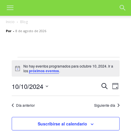
Inicio
Blog
Por
-
8 de agosto de 2026
Eventos
No hay eventos programados para octubre 10, 2024. Ir a
Aviso
los
próximos eventos
.
en
octubre
10/10/2024
Nave
Navegac
Buscar
Día
de
Selecciona
10,
de
la
vista
Día anterior
Siguiente día
fecha.
2024
búsqued
de
y
Even
Suscribirse al calendario