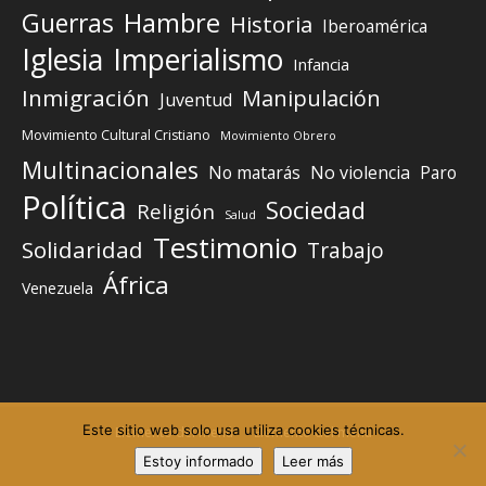
Guerras
Hambre
Historia
Iberoamérica
Iglesia
Imperialismo
Infancia
Inmigración
Manipulación
Juventud
Movimiento Cultural Cristiano
Movimiento Obrero
Multinacionales
No matarás
No violencia
Paro
Política
Sociedad
Religión
Salud
Testimonio
Solidaridad
Trabajo
África
Venezuela
Este sitio web solo usa utiliza cookies técnicas.
Elemento del menú
Elemento del menú
Estoy informado
Leer más
©