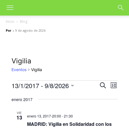
Inicio
Blog
Por
-
9 de agosto de 2026
Vigilia
Eventos
Vigilia
13/1/2017
 - 
9/8/2026
Eventos
Nave
Navegac
Buscar
Lista
de
Selecciona
de
la
enero 2017
vista
fecha.
búsqued
de
VIE
enero 13, 2017-20:00
-
21:30
13
y
Even
MADRID: Vigilia en Solidaridad con los