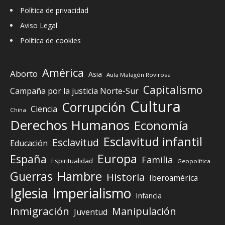
Política de privacidad
Aviso Legal
Política de cookies
América
Aborto
Asia
Aula Malagón Rovirosa
Capitalismo
Campaña por la justicia Norte-Sur
Cultura
Corrupción
Ciencia
China
Derechos Humanos
Economía
Esclavitud infantil
Esclavitud
Educación
Europa
España
Familia
Espiritualidad
Geopolítica
Guerras
Hambre
Historia
Iberoamérica
Iglesia
Imperialismo
Infancia
Inmigración
Manipulación
Juventud