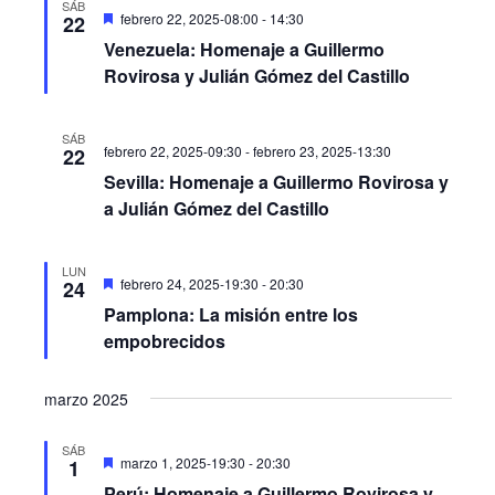
SÁB
Destacado
febrero 22, 2025-08:00
-
14:30
22
Venezuela: Homenaje a Guillermo
Rovirosa y Julián Gómez del Castillo
SÁB
febrero 22, 2025-09:30
-
febrero 23, 2025-13:30
22
Sevilla: Homenaje a Guillermo Rovirosa y
a Julián Gómez del Castillo
LUN
Destacado
febrero 24, 2025-19:30
-
20:30
24
Pamplona: La misión entre los
empobrecidos
marzo 2025
SÁB
Destacado
marzo 1, 2025-19:30
-
20:30
1
Perú: Homenaje a Guillermo Rovirosa y