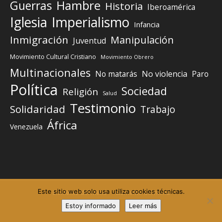
Guerras
Hambre
Historia
Iberoamérica
Iglesia
Imperialismo
Infancia
Inmigración
Manipulación
Juventud
Movimiento Cultural Cristiano
Movimiento Obrero
Multinacionales
No matarás
No violencia
Paro
Política
Sociedad
Religión
Salud
Testimonio
Solidaridad
Trabajo
África
Venezuela
Este sitio web solo usa utiliza cookies técnicas.
Elemento del menú
Elemento del menú
Estoy informado
Leer más
©