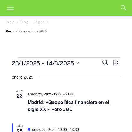
Inicio
Blog
Página 3
Por
-
7 de agosto de 2026
23/1/2025
 - 
14/3/2025
Eventos
Nave
Navegac
Buscar
Lista
de
Selecciona
de
la
enero 2025
vista
fecha.
búsqued
de
JUE
enero 23, 2025-19:00
-
21:00
23
y
Even
Madrid: «Geopolítica financiera en el
vistas
siglo XXI» Foro JGC
de
SÁB
Eventos
Destacado
enero 25, 2025-10:00
-
13:30
25