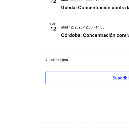
12
Úbeda: Concentración contra la 
SÁB
abril 12, 2025-12:00
-
14:00
12
Córdoba: Concentración contra 
Eventos
anterior(es)
Suscribi