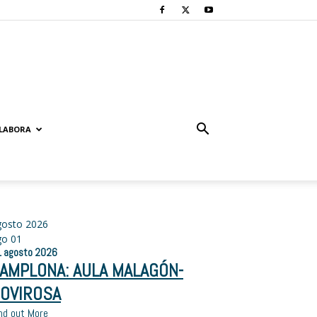
LABORA
gosto 2026
go
01
1
agosto
2026
AMPLONA: AULA MALAGÓN-
OVIROSA
ón
nd out More