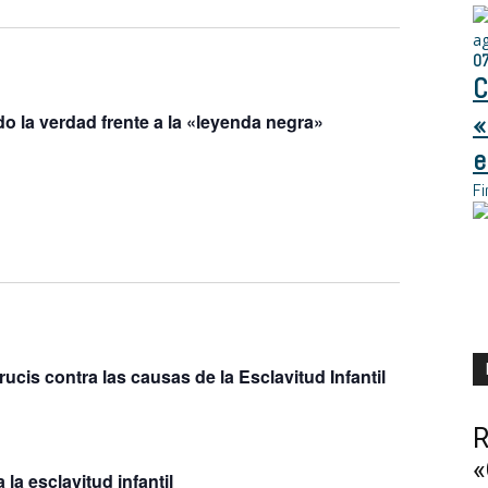
de
de
vistas
a
búsqueda
0
de
C
y
Evento
«
 la verdad frente a la «leyenda negra»
vistas
e
de
Fi
Eventos
rucis contra las causas de la Esclavitud Infantil
R
«
la esclavitud infantil