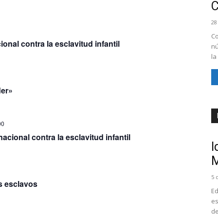
28
Co
ional contra la esclavitud infantil
nú
la
der»
00
nacional contra la esclavitud infantil
I
M
5 
os esclavos
Ed
es
de