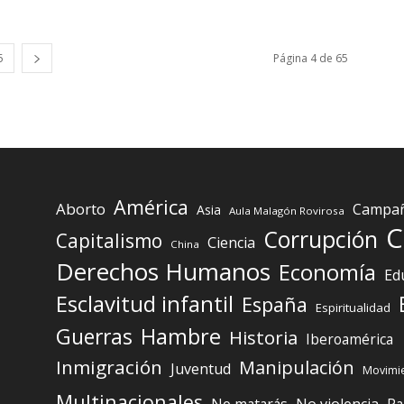
5
Página 4 de 65
América
Aborto
Campaña
Asia
Aula Malagón Rovirosa
C
Corrupción
Capitalismo
Ciencia
China
Derechos Humanos
Economía
Ed
Esclavitud infantil
España
Espiritualidad
Guerras
Hambre
Historia
Iberoamérica
Inmigración
Manipulación
Juventud
Movimie
Multinacionales