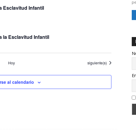
pe
Esclavitud Infantil
la Esclavitud Infantil
N
Eventos
Hoy
siguiente(s)
Em
rse al calendario