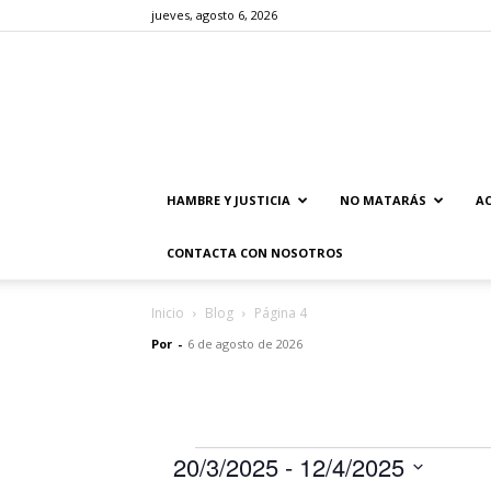
jueves, agosto 6, 2026
HAMBRE Y JUSTICIA
NO MATARÁS
AC
CONTACTA CON NOSOTROS
Inicio
Blog
Página 4
Por
-
6 de agosto de 2026
20/3/2025
 - 
12/4/2025
Eventos