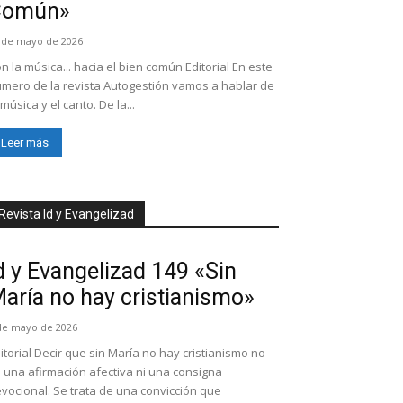
Común»
 de mayo de 2026
n la música... hacia el bien común Editorial En este
mero de la revista Autogestión vamos a hablar de
 música y el canto. De la...
Leer más
Revista Id y Evangelizad
d y Evangelizad 149 «Sin
aría no hay cristianismo»
de mayo de 2026
itorial Decir que sin María no hay cristianismo no
 una afirmación afectiva ni una consigna
vocional. Se trata de una convicción que