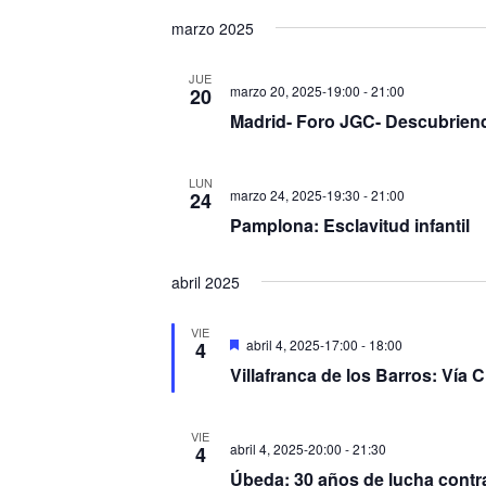
Selecciona
la
marzo 2025
fecha.
JUE
marzo 20, 2025-19:00
-
21:00
20
Madrid- Foro JGC- Descubriendo
LUN
marzo 24, 2025-19:30
-
21:00
24
Pamplona: Esclavitud infantil
abril 2025
VIE
Destacado
abril 4, 2025-17:00
-
18:00
4
Villafranca de los Barros: Vía C
VIE
abril 4, 2025-20:00
-
21:30
4
Úbeda: 30 años de lucha contra 