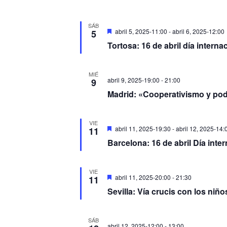
SÁB
Destacado
abril 5, 2025-11:00
-
abril 6, 2025-12:00
5
Tortosa: 16 de abril día internac
MIÉ
abril 9, 2025-19:00
-
21:00
9
Madrid: «Cooperativismo y po
VIE
Destacado
abril 11, 2025-19:30
-
abril 12, 2025-14:
11
Barcelona: 16 de abril Día inter
VIE
Destacado
abril 11, 2025-20:00
-
21:30
11
Sevilla: Vía crucis con los niñ
SÁB
abril 12, 2025-12:00
-
13:00