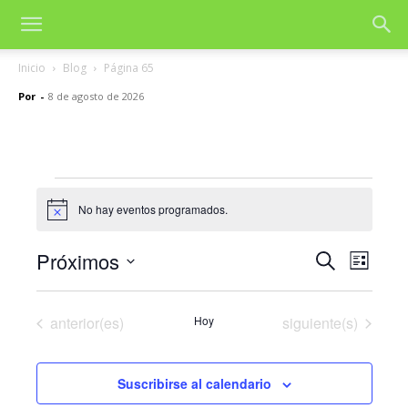
Inicio
Blog
Página 65
Por
-
8 de agosto de 2026
Eventos
No hay eventos programados.
Aviso
Próximos
Nave
Navegac
Buscar
Lista
de
Selecciona
de
la
vista
Eventos
Eventos
anterior(es)
Hoy
siguiente(s)
fecha.
búsqued
de
y
Even
Suscribirse al calendario
vistas