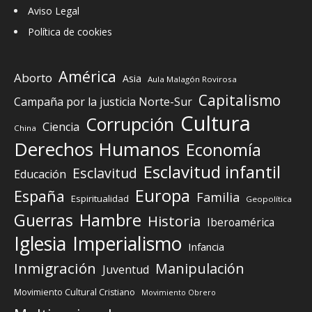
Aviso Legal
Política de cookies
América
Aborto
Asia
Aula Malagón Rovirosa
Capitalismo
Campaña por la justicia Norte-Sur
Cultura
Corrupción
Ciencia
China
Derechos Humanos
Economía
Esclavitud infantil
Esclavitud
Educación
Europa
España
Familia
Espiritualidad
Geopolítica
Guerras
Hambre
Historia
Iberoamérica
Iglesia
Imperialismo
Infancia
Inmigración
Manipulación
Juventud
Movimiento Cultural Cristiano
Movimiento Obrero