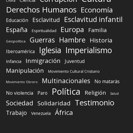
China
Derechos Humanos
Economía
Esclavitud infantil
Esclavitud
Educación
Europa
España
Familia
Espiritualidad
Guerras
Hambre
Historia
Geopolítica
Iglesia
Imperialismo
Iberoamérica
Inmigración
Juventud
Infancia
Manipulación
Movimiento Cultural Cristiano
Multinacionales
No matarás
Movimiento Obrero
Política
Religión
No violencia
Paro
Salud
Testimonio
Sociedad
Solidaridad
África
Trabajo
Venezuela