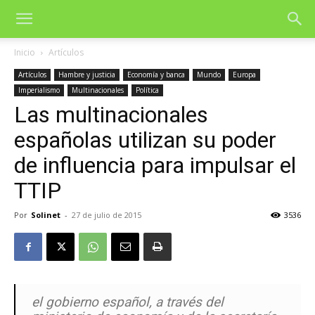
Inicio
Artículos
Artículos
Hambre y justicia
Economía y banca
Mundo
Europa
Imperialismo
Multinacionales
Política
Las multinacionales
españolas utilizan su poder
de influencia para impulsar el
TTIP
Por
Solinet
-
27 de julio de 2015
3536
el gobierno español, a través del