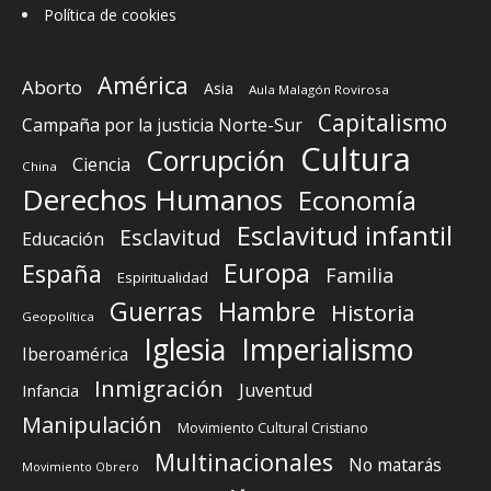
Política de cookies
América
Aborto
Asia
Aula Malagón Rovirosa
Capitalismo
Campaña por la justicia Norte-Sur
Cultura
Corrupción
Ciencia
China
Derechos Humanos
Economía
Esclavitud infantil
Esclavitud
Educación
Europa
España
Familia
Espiritualidad
Guerras
Hambre
Historia
Geopolítica
Iglesia
Imperialismo
Iberoamérica
Inmigración
Juventud
Infancia
Manipulación
Movimiento Cultural Cristiano
Multinacionales
No matarás
Movimiento Obrero