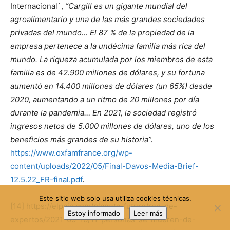
Internacional`,
“Cargill es un gigante mundial del
agroalimentario y una de las más grandes sociedades
privadas del mundo… El 87 % de la propiedad de la
empresa pertenece a la undécima familia más rica del
mundo. La riqueza acumulada por los miembros de esta
familia es de 42.900 millones de dólares, y su fortuna
aumentó en 14.400 millones de dólares (un 65%) desde
2020, aumentando a un ritmo de 20 millones por día
durante la pandemia… En 2021, la sociedad registró
ingresos netos de 5.000 millones de dólares, uno de los
beneficios más grandes de su historia”.
https://www.oxfamfrance.org/wp-
content/uploads/2022/05/Final-Davos-Media-Brief-
12.5.22_FR-final.pdf
.
Este sitio web solo usa utiliza cookies técnicas.
[14]
https://elpais.com/planeta-futuro/red-de-
Estoy informado
Leer más
expertos/2021-09-16/11-personas-se-mueren-de-