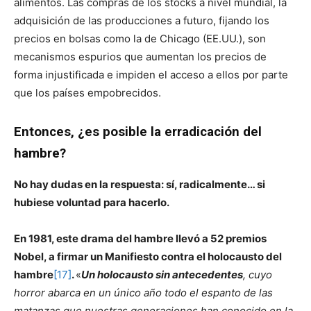
alimentos. Las compras de los stocks a nivel mundial, la
adquisición de las producciones a futuro, fijando los
precios en bolsas como la de Chicago (EE.UU.), son
mecanismos espurios que aumentan los precios de
forma injustificada e impiden el acceso a ellos por parte
que los países empobrecidos.
Entonces, ¿es posible la erradicación del
hambre?
No hay dudas en la respuesta: sí, radicalmente… si
hubiese voluntad para hacerlo.
En 1981, este drama del hambre llevó a 52 premios
Nobel, a firmar un Manifiesto contra el holocausto del
hambre
[17]
.
«
Un holocausto sin antecedentes
, cuyo
horror abarca en un único año todo el espanto de las
matanzas que nuestras generaciones han conocido en la