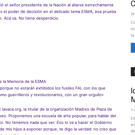
ió el señor presidente de la Nación al aliarse estrechamente
os el poder de decisión en el delicado tema ESMA, esa prueba
28
. Acá va. No tiene desperdicio.
Co
nú
la
de la Memoria de la ESMA
porque no estarán exhibidos los fusiles FAL con los que
I
mo guerrilleros y revolucionarios, con un gran orgullo»
M
t lavaca.org, la titular de la organización Madres de Plaza de
5 
eo. Proponemos una escuela de arte popular, para hablar del
Ed
ror. No tenemos nada que ver. Eso lo va a hacer el Gobierno
es
 de mis hijos a exponer porque, te digo la verdad: no creo que
de