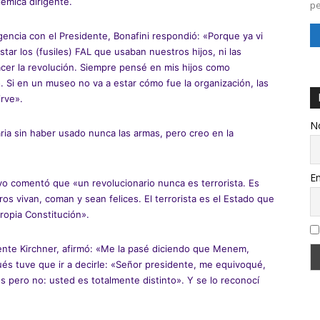
émica dirigente.
pe
ncia con el Presidente, Bonafini respondió: «Porque ya vi
tar los (fusiles) FAL que usaban nuestros hijos, ni las
cer la revolución. Siempre pensé en mis hijos como
o. Si en un museo no va a estar cómo fue la organización, las
irve».
N
ria sin haber usado nunca las armas, pero creo en la
Em
yo comentó que «un revolucionario nunca es terrorista. Es
os vivan, coman y sean felices. El terrorista es el Estado que
propia Constitución».
dente Kirchner, afirmó: «Me la pasé diciendo que Menem,
és tuve que ir a decirle: «Señor presidente, me equivoqué,
s pero no: usted es totalmente distinto». Y se lo reconocí