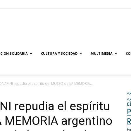
Solidaridad.net
CIÓN SOLIDARIA
CULTURA Y SOCIEDAD
MULTIMEDIA
CO
NAFINI repudia el espíritu del MUSEO de LA MEMORIA...
a
a
 repudia el espíritu
0
P
A MEMORIA argentino
R
Fi