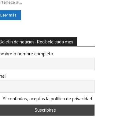
rtenece al...
Leer más
Boletín de noticias- Recíbelo cada mes
ombre o nombre completo
ail
Si continúas, aceptas la política de privacidad