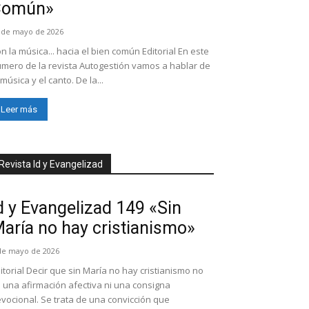
Común»
 de mayo de 2026
n la música... hacia el bien común Editorial En este
mero de la revista Autogestión vamos a hablar de
 música y el canto. De la...
Leer más
Revista Id y Evangelizad
d y Evangelizad 149 «Sin
aría no hay cristianismo»
de mayo de 2026
itorial Decir que sin María no hay cristianismo no
 una afirmación afectiva ni una consigna
vocional. Se trata de una convicción que