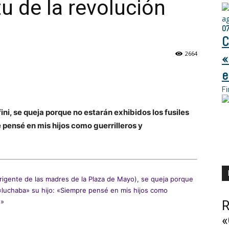
tu de la revolución
a
0
C
2664
«
e
Fi
ni, se queja porque no estarán exhibidos los fusiles
 pensé en mis hijos como guerrilleros y
irigente de las madres de la Plaza de Mayo), se queja porque
 «luchaba» su hijo: «Siempre pensé en mis hijos como
o»
R
«