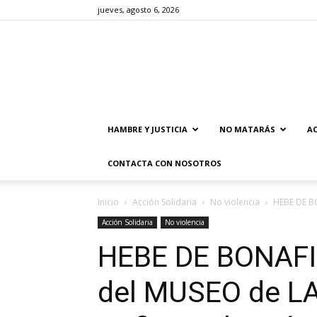
jueves, agosto 6, 2026
HAMBRE Y JUSTICIA
NO MATARÁS
AC
CONTACTA CON NOSOTROS
Inicio
Acción Solidaria
No violencia
HEBE DE BO
Acción Solidaria
No violencia
HEBE DE BONAFINI
del MUSEO de L