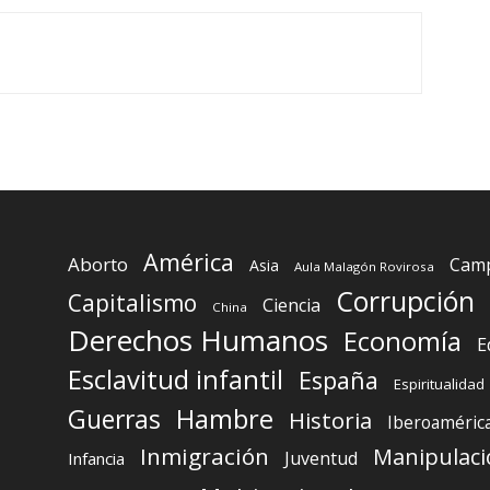
América
Aborto
Camp
Asia
Aula Malagón Rovirosa
Corrupción
Capitalismo
Ciencia
China
Derechos Humanos
Economía
E
Esclavitud infantil
España
Espiritualidad
Guerras
Hambre
Historia
Iberoaméric
Inmigración
Manipulaci
Juventud
Infancia