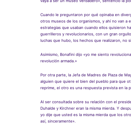
vaya a ser un museo verdadero», sentenció la pol
Cuando le preguntaron por qué opinaba en diverge
otros museos de los organismos, y ahí no van a es
estrategias que usaban cuando ellos quisieron ha
guerrilleros y revolucionarios, con un gran orgull
luchas que hubo, los hechos que realizaron, no s
Asimismo, Bonafini dijo «yo me siento revoluciona
revolución armada.»
Por otra parte, la Jefa de Madres de Plaza de Ma
alguien que quiere el bien del pueblo para que otr
reprime, el otro es una respuesta prevista en la 
Al ser consultada sobre su relación con el presi
Duhalde y Kirchner eran la misma mierda. Y despu
yo dije que usted es la misma mierda que los otro
así, sinceramente».