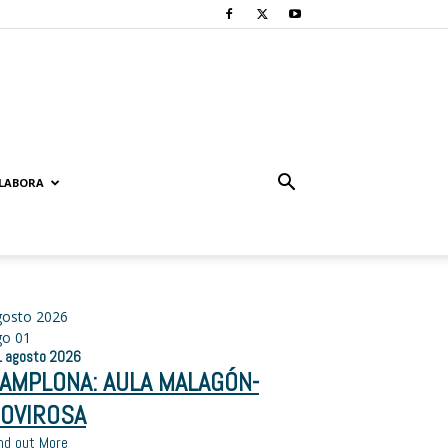
LABORA
gosto 2026
go
01
1
agosto
2026
AMPLONA: AULA MALAGÓN-
OVIROSA
nd out More