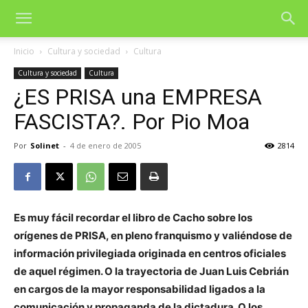
Inicio
Cultura y sociedad
Cultura
Cultura y sociedad
Cultura
¿ES PRISA una EMPRESA
FASCISTA?. Por Pio Moa
Por
Solinet
-
4 de enero de 2005
2814
Es muy fácil recordar el libro de Cacho sobre los
orígenes de PRISA, en pleno franquismo y valiéndose de
información privilegiada originada en centros oficiales
de aquel régimen. O la trayectoria de Juan Luis Cebrián
en cargos de la mayor responsabilidad ligados a la
comunicación y propaganda de la dictadura. O los