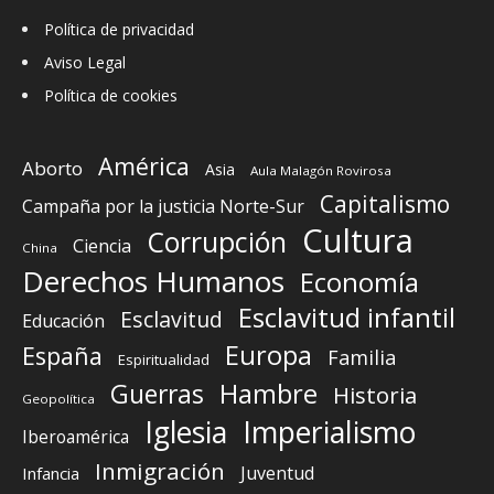
Política de privacidad
Aviso Legal
Política de cookies
América
Aborto
Asia
Aula Malagón Rovirosa
Capitalismo
Campaña por la justicia Norte-Sur
Cultura
Corrupción
Ciencia
China
Derechos Humanos
Economía
Esclavitud infantil
Esclavitud
Educación
Europa
España
Familia
Espiritualidad
Guerras
Hambre
Historia
Geopolítica
Iglesia
Imperialismo
Iberoamérica
Inmigración
Juventud
Infancia