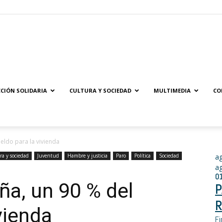
Solidaridad.net
CIÓN SOLIDARIA
CULTURA Y SOCIEDAD
MULTIMEDIA
CO
eldo para la vivienda
ra y sociedad
Juventud
Hambre y justicia
Paro
Política
Sociedad
a
a
0
a, un 90 % del
P
R
vienda
Fi