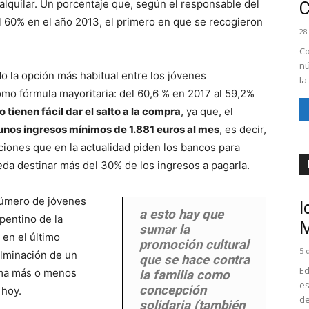
alquilar. Un porcentaje que, según el responsable del
al 60% en el año 2013, el primero en que se recogieron
28
Co
nú
o la opción más habitual entre los jóvenes
la
mo fórmula mayoritaria: del 60,6 % en 2017 al 59,2%
tienen fácil dar el salto a la compra
, ya que, el
 unos ingresos mínimos de 1.881 euros al mes
, es decir,
ciones que en la actualidad piden los bancos para
da destinar más del 30% de los ingresos a pagarla.
número de jóvenes
I
a esto hay que
entino de la
M
sumar la
 en el último
promoción cultural
5 
ulminación de un
que se hace contra
Ed
rma más o menos
la familia como
es
concepción
 hoy.
de
solidaria (también