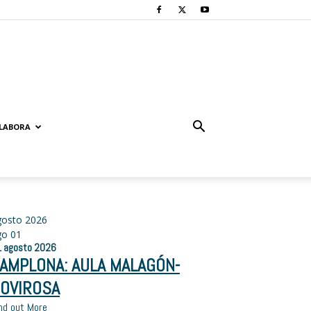
LABORA
gosto 2026
go
01
1
agosto
2026
AMPLONA: AULA MALAGÓN-
OVIROSA
nd out More