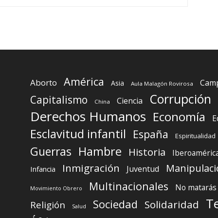
América
Aborto
Camp
Asia
Aula Malagón Rovirosa
Corrupción
Capitalismo
Ciencia
China
Derechos Humanos
Economía
E
Esclavitud infantil
España
Espiritualidad
Guerras
Hambre
Historia
Iberoaméric
Inmigración
Manipulaci
Juventud
Infancia
Multinacionales
No matarás
Movimiento Obrero
T
Sociedad
Solidaridad
Religión
Salud