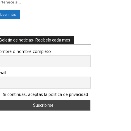
rtenece al...
Leer más
Boletín de noticias- Recíbelo cada mes
ombre o nombre completo
ail
Si continúas, aceptas la política de privacidad