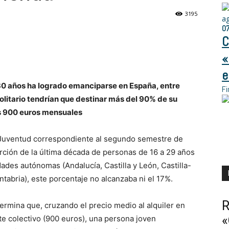
3195
a
0
C
«
e
30 años ha logrado emanciparse en España, entre
Fi
solitario tendrían que destinar más del 90% de su
los 900 euros mensuales
 Juventud correspondiente al segundo semestre de
ción de la última década de personas de 16 a 29 años
des autónomas (Andalucía, Castilla y León, Castilla-
tabria), este porcentaje no alcanzaba ni el 17%.
R
etermina que, cruzando el precio medio al alquiler en
«
te colectivo (900 euros), una persona joven