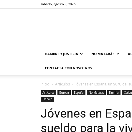
sábado, agosto 8, 2026
HAMBRE Y JUSTICIA
NO MATARÁS
AC
CONTACTA CON NOSOTROS
Inicio
Artículos
Jóvenes en España, un 90 % del su
Artículos
Europa
España
No Matarás
Familia
Cultu
Trabajo
Jóvenes en Españ
sueldo para la vi