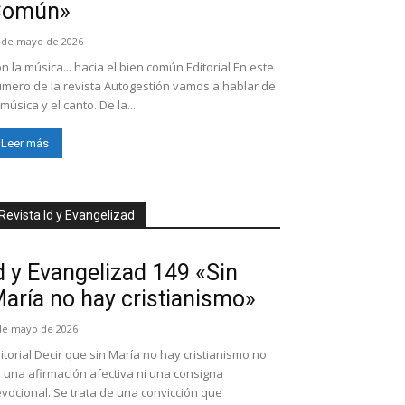
Común»
 de mayo de 2026
n la música... hacia el bien común Editorial En este
mero de la revista Autogestión vamos a hablar de
 música y el canto. De la...
Leer más
Revista Id y Evangelizad
d y Evangelizad 149 «Sin
aría no hay cristianismo»
de mayo de 2026
itorial Decir que sin María no hay cristianismo no
 una afirmación afectiva ni una consigna
vocional. Se trata de una convicción que