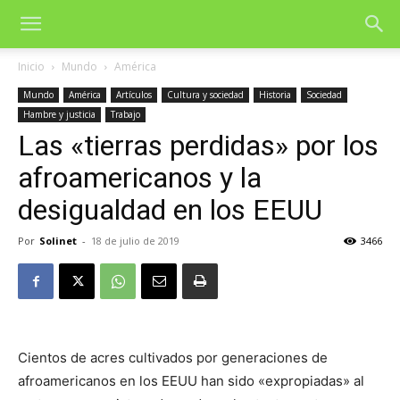
Inicio
Mundo
América
Mundo
América
Artículos
Cultura y sociedad
Historia
Sociedad
Hambre y justicia
Trabajo
Las «tierras perdidas» por los
afroamericanos y la
desigualdad en los EEUU
Por
Solinet
-
18 de julio de 2019
3466
Cientos de acres cultivados por generaciones de
afroamericanos en los EEUU han sido «expropiadas» al