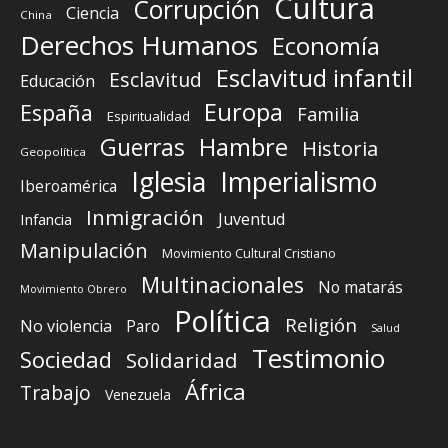
Cultura
Corrupción
Ciencia
China
Derechos Humanos
Economía
Esclavitud infantil
Esclavitud
Educación
Europa
España
Familia
Espiritualidad
Guerras
Hambre
Historia
Geopolítica
Iglesia
Imperialismo
Iberoamérica
Inmigración
Juventud
Infancia
Manipulación
Movimiento Cultural Cristiano
Multinacionales
No matarás
Movimiento Obrero
Política
Religión
No violencia
Paro
Salud
Testimonio
Sociedad
Solidaridad
África
Trabajo
Venezuela